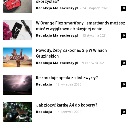
skorzystać?
Redakcja Maleacieszy.pl
-
24 listopada 2020
0
W Orange Flex smartfony i smartbandy możesz
mieć w wyjątkowo atrakcyjnej cenie
Redakcja Maleacieszy.pl
-
15 stycznia 2021
0
Powody, Żeby Zakochać Się W Winach
Gruzińskich
Redakcja Maleacieszy.pl
-
9 czerwca 2021
0
Ile kosztuje opłata za list zwykły?
Redakcja
-
18 kwietnia 2025
0
Jak złożyć kartkę A4 do koperty?
Redakcja
-
14 czerwca 2024
0