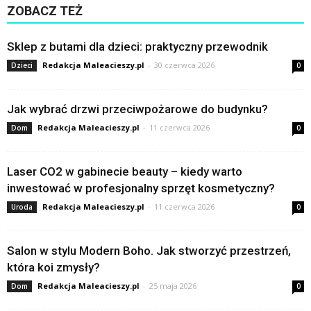
ZOBACZ TEŻ
Sklep z butami dla dzieci: praktyczny przewodnik
Redakcja Maleacieszy.pl
-
30 czerwca 2026
Dzieci
0
Jak wybrać drzwi przeciwpożarowe do budynku?
Redakcja Maleacieszy.pl
-
11 czerwca 2026
Dom
0
Laser CO2 w gabinecie beauty – kiedy warto
inwestować w profesjonalny sprzęt kosmetyczny?
Redakcja Maleacieszy.pl
-
11 czerwca 2026
Uroda
0
Salon w stylu Modern Boho. Jak stworzyć przestrzeń,
która koi zmysły?
Redakcja Maleacieszy.pl
-
25 maja 2026
Dom
0