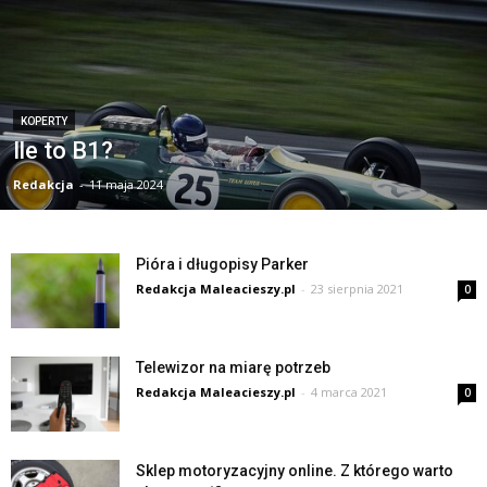
KOPERTY
Ile to B1?
Redakcja
-
11 maja 2024
Pióra i długopisy Parker
Redakcja Maleacieszy.pl
-
23 sierpnia 2021
0
Telewizor na miarę potrzeb
Redakcja Maleacieszy.pl
-
4 marca 2021
0
Sklep motoryzacyjny online. Z którego warto