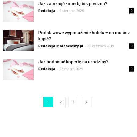
Jak zamknąć kopertę bezpieczna?
Redakcja
-
9 sierpnia 2025
0
Podstawowe wyposażenie hotelu – co musisz
kupić?
Redakcja Maleacieszy.pl
-
26 czerwca 2019
0
Jak podpisać kopertę na urodziny?
Redakcja
-
23 marca 2025
0
1
2
3