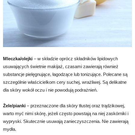
Mleczka/olejki
– w składzie oprócz składników lipidowych
usuwających świetnie makijaż, czasami zawierają również
substancje pielęgnujące, łagodzące lub tonizujące. Polecane są
szczególnie właścicielkom cery suchej, wrażliwej. Są delikatne
dla skóry wokół oczu i nie powodują podrażnień.
Żele/pianki
– przeznaczone dla skóry tłustej oraz trądzikowej,
warto myć nimi skórę, jeżeli często powstają na niej zaskórniki i
wypryski. Skutecznie usuwają zanieczyszczenia. Nie zawierają
mydła.