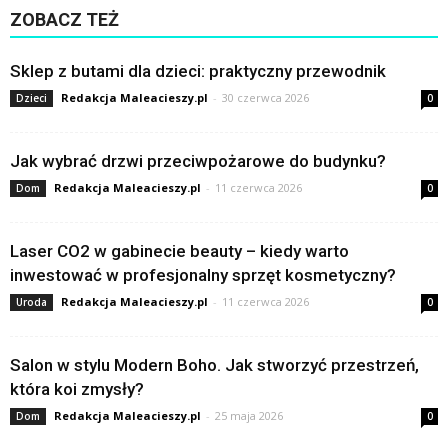
ZOBACZ TEŻ
Sklep z butami dla dzieci: praktyczny przewodnik
Redakcja Maleacieszy.pl
-
30 czerwca 2026
Dzieci
0
Jak wybrać drzwi przeciwpożarowe do budynku?
Redakcja Maleacieszy.pl
-
11 czerwca 2026
Dom
0
Laser CO2 w gabinecie beauty – kiedy warto
inwestować w profesjonalny sprzęt kosmetyczny?
Redakcja Maleacieszy.pl
-
11 czerwca 2026
Uroda
0
Salon w stylu Modern Boho. Jak stworzyć przestrzeń,
która koi zmysły?
Redakcja Maleacieszy.pl
-
25 maja 2026
Dom
0