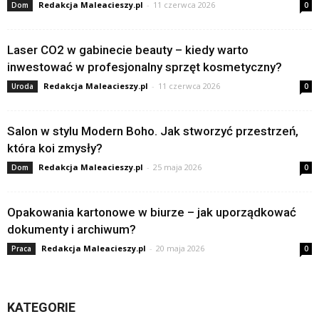
Redakcja Maleacieszy.pl
-
11 czerwca 2026
Dom
0
Laser CO2 w gabinecie beauty – kiedy warto
inwestować w profesjonalny sprzęt kosmetyczny?
Redakcja Maleacieszy.pl
-
11 czerwca 2026
Uroda
0
Salon w stylu Modern Boho. Jak stworzyć przestrzeń,
która koi zmysły?
Redakcja Maleacieszy.pl
-
25 maja 2026
Dom
0
Opakowania kartonowe w biurze – jak uporządkować
dokumenty i archiwum?
Redakcja Maleacieszy.pl
-
20 maja 2026
Praca
0
KATEGORIE