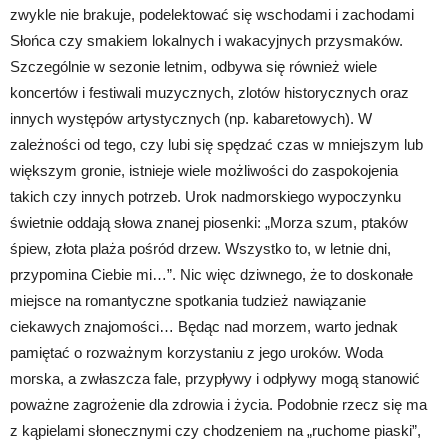
zwykle nie brakuje, podelektować się wschodami i zachodami
Słońca czy smakiem lokalnych i wakacyjnych przysmaków.
Szczególnie w sezonie letnim, odbywa się również wiele
koncertów i festiwali muzycznych, zlotów historycznych oraz
innych występów artystycznych (np. kabaretowych). W
zależności od tego, czy lubi się spędzać czas w mniejszym lub
większym gronie, istnieje wiele możliwości do zaspokojenia
takich czy innych potrzeb. Urok nadmorskiego wypoczynku
świetnie oddają słowa znanej piosenki: „Morza szum, ptaków
śpiew, złota plaża pośród drzew. Wszystko to, w letnie dni,
przypomina Ciebie mi…”. Nic więc dziwnego, że to doskonałe
miejsce na romantyczne spotkania tudzież nawiązanie
ciekawych znajomości… Będąc nad morzem, warto jednak
pamiętać o rozważnym korzystaniu z jego uroków. Woda
morska, a zwłaszcza fale, przypływy i odpływy mogą stanowić
poważne zagrożenie dla zdrowia i życia. Podobnie rzecz się ma
z kąpielami słonecznymi czy chodzeniem na „ruchome piaski”,