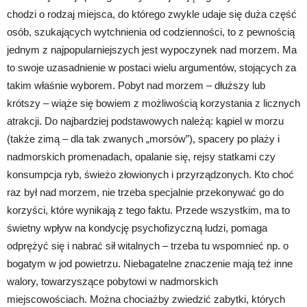
chodzi o rodzaj miejsca, do którego zwykle udaje się duża część
osób, szukających wytchnienia od codzienności, to z pewnością
jednym z najpopularniejszych jest wypoczynek nad morzem. Ma
to swoje uzasadnienie w postaci wielu argumentów, stojących za
takim właśnie wyborem. Pobyt nad morzem – dłuższy lub
krótszy – wiąże się bowiem z możliwością korzystania z licznych
atrakcji. Do najbardziej podstawowych należą: kąpiel w morzu
(także zimą – dla tak zwanych „morsów”), spacery po plaży i
nadmorskich promenadach, opalanie się, rejsy statkami czy
konsumpcja ryb, świeżo złowionych i przyrządzonych. Kto choć
raz był nad morzem, nie trzeba specjalnie przekonywać go do
korzyści, które wynikają z tego faktu. Przede wszystkim, ma to
świetny wpływ na kondycję psychofizyczną ludzi, pomaga
odprężyć się i nabrać sił witalnych – trzeba tu wspomnieć np. o
bogatym w jod powietrzu. Niebagatelne znaczenie mają też inne
walory, towarzyszące pobytowi w nadmorskich
miejscowościach. Można chociażby zwiedzić zabytki, których