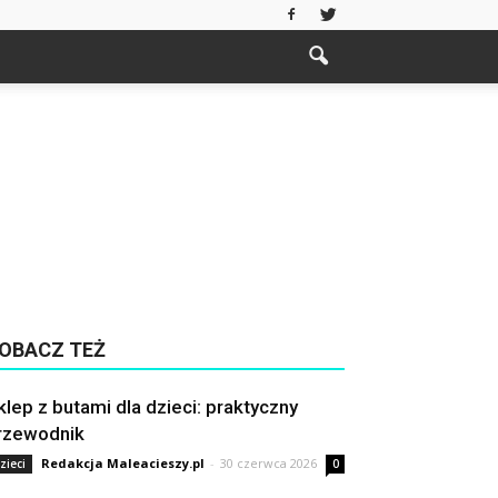
OBACZ TEŻ
klep z butami dla dzieci: praktyczny
rzewodnik
Redakcja Maleacieszy.pl
-
30 czerwca 2026
zieci
0