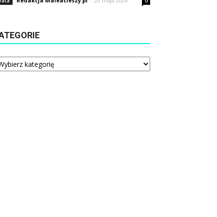
Redakcja Maleacieszy.pl
-
20 maja 2026
raca
0
ATEGORIE
tegorie