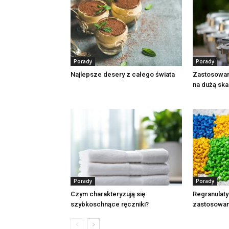
Porady
Porady
Najlepsze desery z całego świata
Zastosowan
na dużą ska
Porady
Porady
Czym charakteryzują się
Regranulaty
szybkoschnące ręczniki?
zastosowan