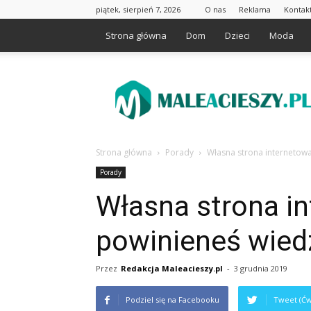
piątek, sierpień 7, 2026
O nas
Reklama
Kontak
Strona główna
Dom
Dzieci
Moda
Maleacieszy.pl
Strona główna
Porady
Własna strona internetowa
Porady
Własna strona in
powinieneś wied
Przez
Redakcja Maleacieszy.pl
-
3 grudnia 2019
Podziel się na Facebooku
Tweet (Ćw