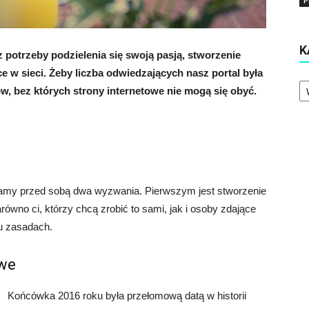
P
K
z potrzeby podzielenia się swoją pasją, stworzenie
ce w sieci. Żeby liczba odwiedzających nasz portal była
Ka
ów, bez których strony internetowe nie mogą się obyć.
, mamy przed sobą dwa wyzwania. Pierwszym jest stworzenie
arówno ci, którzy chcą zrobić to sami, jak i osoby zdające
ku zasadach.
owe
Końcówka 2016 roku była przełomową datą w historii