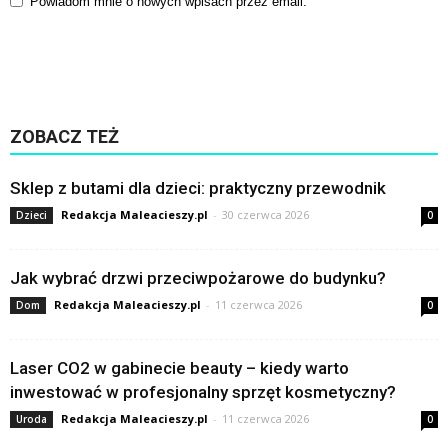
Powiadom mnie o nowych wpisach przez email.
ZOBACZ TEŻ
Sklep z butami dla dzieci: praktyczny przewodnik
Redakcja Maleacieszy.pl
-
30 czerwca 2026
Dzieci
0
Jak wybrać drzwi przeciwpożarowe do budynku?
Redakcja Maleacieszy.pl
-
11 czerwca 2026
Dom
0
Laser CO2 w gabinecie beauty – kiedy warto
inwestować w profesjonalny sprzęt kosmetyczny?
Redakcja Maleacieszy.pl
-
11 czerwca 2026
Uroda
0