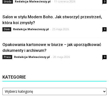
Redakcja Maleacieszy.pl
-
11 czerwca 2026
Uroda
0
Salon w stylu Modern Boho. Jak stworzyć przestrzeń,
która koi zmysły?
Redakcja Maleacieszy.pl
-
25 maja 2026
Dom
0
Opakowania kartonowe w biurze – jak uporządkować
dokumenty i archiwum?
Redakcja Maleacieszy.pl
-
20 maja 2026
Praca
0
KATEGORIE
Kategorie