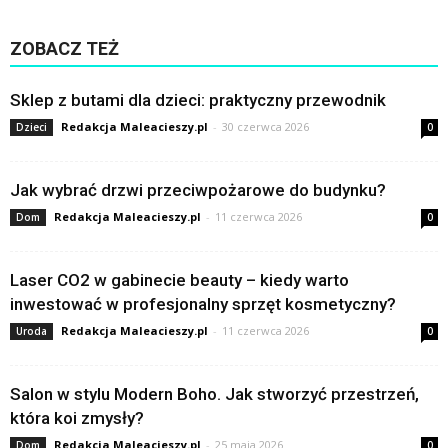
ZOBACZ TEŻ
Sklep z butami dla dzieci: praktyczny przewodnik
Redakcja Maleacieszy.pl
-
30 czerwca 2026
Dzieci
0
Jak wybrać drzwi przeciwpożarowe do budynku?
Redakcja Maleacieszy.pl
-
11 czerwca 2026
Dom
0
Laser CO2 w gabinecie beauty – kiedy warto
inwestować w profesjonalny sprzęt kosmetyczny?
Redakcja Maleacieszy.pl
-
11 czerwca 2026
Uroda
0
Salon w stylu Modern Boho. Jak stworzyć przestrzeń,
która koi zmysły?
Redakcja Maleacieszy.pl
-
25 maja 2026
Dom
0