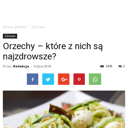
Strona główna
Zdrowie
Zdrowie
Orzechy – które z nich są
najzdrowsze?
Przez
Redakcja
-
6 lipca 2018
1479
0