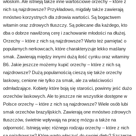
włoskim. Ale istnieją także inne wartościowe orzechy – które z
nich są najzdrowsze? Przykładowo, migdały także zawierają
mnóstwo korzystnych dla zdrowia wartości. Są bogactwem
witamin oraz zdrowych tłuszczy. Są polecane dla każdego, kto
dba o dobrze nawilżoną cerę i zachowanie młodości na dłużej.
Orzechy – które z nich są najzdrowsze? Warto też pamiętać o
popularnych nerkowcach, które charakteryzuje lekko maślany
smak. Zawierają między innymi dużą ilość cynku oraz witaminy
B6. Jakie jeszcze możemy kupić orzechy – które z nich są
najzdrowsze? Dużą popularnością cieszą się także orzechy
laskowy, cenione nie tylko za smak, ale za właściwości
odmładzające. Kobiety które boją się starości, powinny jeść dużo
orzechów laskowych. Ale to jeszcze nie wszystkie dostępne w
Polsce orzechy – które z nich są najzdrowsze? Wiele osób lubi
smak orzechów brazylijskich. Zawierają one mnóstwo zdrowych
tłuszczów, świetnie wpływają na pracę mózgu a także na
odporność. Istnieją więc różnego rodzaju orzechy – które z nich
są najzdrowsze? Które warto włączyć do swojej diety? Szczerze