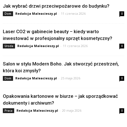
Jak wybrać drzwi przeciwpożarowe do budynku?
Redakcja Maleacieszy.pl
-
11 czerwca 2026
Dom
0
Laser CO2 w gabinecie beauty – kiedy warto
inwestować w profesjonalny sprzęt kosmetyczny?
Redakcja Maleacieszy.pl
-
11 czerwca 2026
Uroda
0
Salon w stylu Modern Boho. Jak stworzyć przestrzeń,
która koi zmysły?
Redakcja Maleacieszy.pl
-
25 maja 2026
Dom
0
Opakowania kartonowe w biurze – jak uporządkować
dokumenty i archiwum?
Redakcja Maleacieszy.pl
-
20 maja 2026
Praca
0