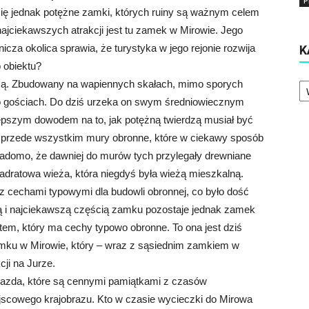
P
się jednak potężne zamki, których ruiny są ważnym celem
ajciekawszych atrakcji jest tu zamek w Mirowie. Jego
icza okolica sprawia, że turystyka w jego rejonie rozwija
K
 obiektu?
Ka
cą. Zbudowany na wapiennych skałach, mimo sporych
go gościach. Do dziś urzeka on swym średniowiecznym
jlepszym dowodem na to, jak potężną twierdzą musiał być
o przede wszystkim mury obronne, które w ciekawy sposób
adomo, że dawniej do murów tych przylegały drewniane
dratowa wieża, która niegdyś była wieżą mieszkalną.
z cechami typowymi dla budowli obronnej, co było dość
zą i najciekawszą częścią zamku pozostaje jednak zamek
ktem, który ma cechy typowo obronne. To ona jest dziś
mku w Mirowie, który – wraz z sąsiednim zamkiem w
cji na Jurze.
iazda, które są cennymi pamiątkami z czasów
scowego krajobrazu. Kto w czasie wycieczki do Mirowa