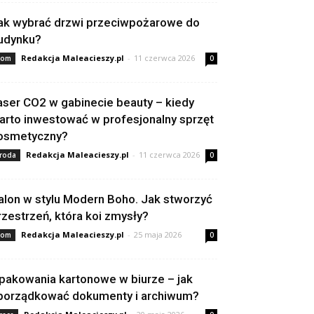
ak wybrać drzwi przeciwpożarowe do
udynku?
Redakcja Maleacieszy.pl
-
11 czerwca 2026
om
0
aser CO2 w gabinecie beauty – kiedy
arto inwestować w profesjonalny sprzęt
osmetyczny?
Redakcja Maleacieszy.pl
-
11 czerwca 2026
roda
0
alon w stylu Modern Boho. Jak stworzyć
rzestrzeń, która koi zmysły?
Redakcja Maleacieszy.pl
-
25 maja 2026
om
0
pakowania kartonowe w biurze – jak
porządkować dokumenty i archiwum?