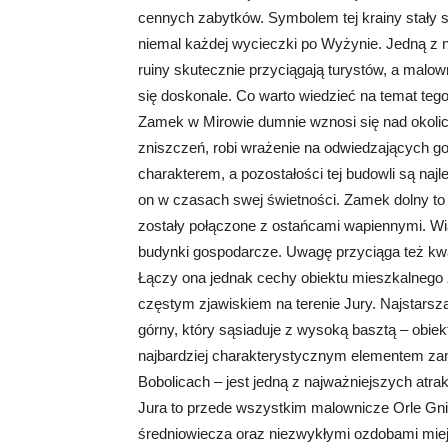
cennych zabytków. Symbolem tej krainy stały 
niemal każdej wycieczki po Wyżynie. Jedną z n
ruiny skutecznie przyciągają turystów, a malown
się doskonale. Co warto wiedzieć na temat tego
Zamek w Mirowie dumnie wznosi się nad okoli
zniszczeń, robi wrażenie na odwiedzających 
charakterem, a pozostałości tej budowli są na
on w czasach swej świetności. Zamek dolny t
zostały połączone z ostańcami wapiennymi. Wi
budynki gospodarcze. Uwagę przyciąga też kwa
Łączy ona jednak cechy obiektu mieszkalnego 
częstym zjawiskiem na terenie Jury. Najstars
górny, który sąsiaduje z wysoką basztą – obie
najbardziej charakterystycznym elementem za
Bobolicach – jest jedną z najważniejszych atrak
Jura to przede wszystkim malownicze Orle Gn
średniowiecza oraz niezwykłymi ozdobami miej