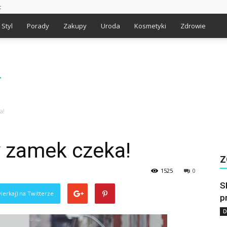
t
Styl
Porady
Zakupy
Uroda
Kosmetyki
Zdrowie
a!
y zamek czeka!
Z
1525
0
S
ierkaj) na Twitterze
p
D