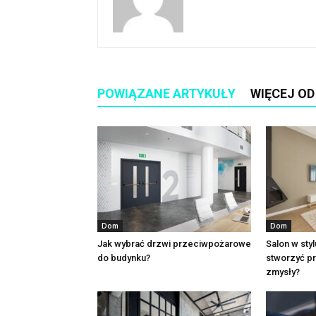
POWIĄZANE ARTYKUŁY
WIĘCEJ O
Dom
Dom
Jak wybrać drzwi przeciwpożarowe
Salon w sty
do budynku?
stworzyć pr
zmysły?