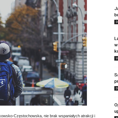
J
b
D
L
w
k
U
S
p
D
O
u
rakowsko-Częstochowska, nie brak wspaniałych atrakcji i