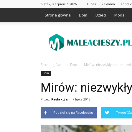
piątek, sierpień 7, 2026
O nas
Reklama
Kontak
Strona główna
Dom
Dzieci
Moda
Maleacieszy.pl
Strona główna
Dom
Mirów: niezwykły zamek czek
Dom
Mirów: niezwykł
Przez
Redakcja
-
7 lipca 2018
Podziel się na Facebooku
Tweet (Ćw