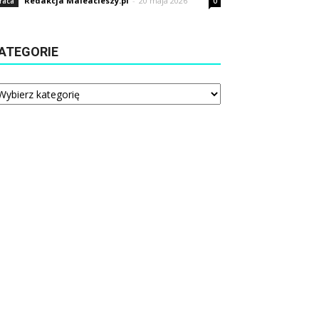
Redakcja Maleacieszy.pl
-
20 maja 2026
raca
0
ATEGORIE
tegorie