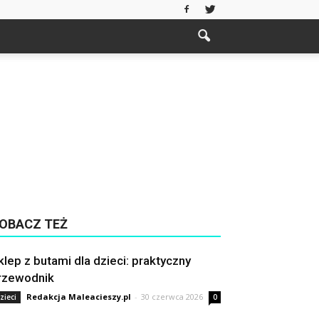
OBACZ TEŻ
klep z butami dla dzieci: praktyczny
rzewodnik
Redakcja Maleacieszy.pl
-
30 czerwca 2026
zieci
0