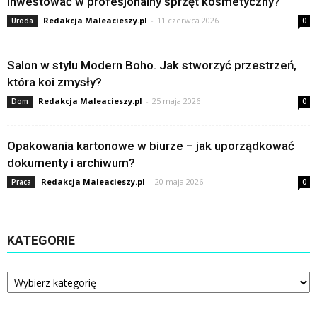
inwestować w profesjonalny sprzęt kosmetyczny?
Redakcja Maleacieszy.pl
-
11 czerwca 2026
Uroda
0
Salon w stylu Modern Boho. Jak stworzyć przestrzeń,
która koi zmysły?
Redakcja Maleacieszy.pl
-
25 maja 2026
Dom
0
Opakowania kartonowe w biurze – jak uporządkować
dokumenty i archiwum?
Redakcja Maleacieszy.pl
-
20 maja 2026
Praca
0
KATEGORIE
Kategorie