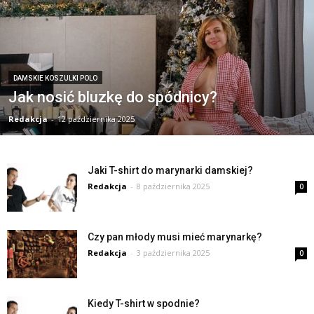
DAMSKIE KOSZULKI POLO
Jak nosić bluzkę do spódnicy?
Redakcja
-
12 października 2025
Jaki T-shirt do marynarki damskiej?
Redakcja
-
8 października 2025
0
Czy pan młody musi mieć marynarkę?
Redakcja
-
3 października 2025
0
Kiedy T-shirt w spodnie?