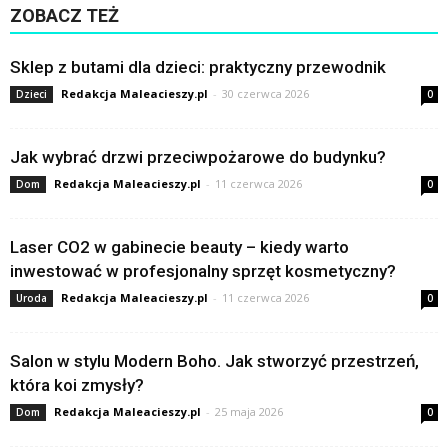
ZOBACZ TEŻ
Sklep z butami dla dzieci: praktyczny przewodnik
Redakcja Maleacieszy.pl
-
30 czerwca 2026
Dzieci
0
Jak wybrać drzwi przeciwpożarowe do budynku?
Redakcja Maleacieszy.pl
-
11 czerwca 2026
Dom
0
Laser CO2 w gabinecie beauty – kiedy warto
inwestować w profesjonalny sprzęt kosmetyczny?
Redakcja Maleacieszy.pl
-
11 czerwca 2026
Uroda
0
Salon w stylu Modern Boho. Jak stworzyć przestrzeń,
która koi zmysły?
Redakcja Maleacieszy.pl
-
25 maja 2026
Dom
0