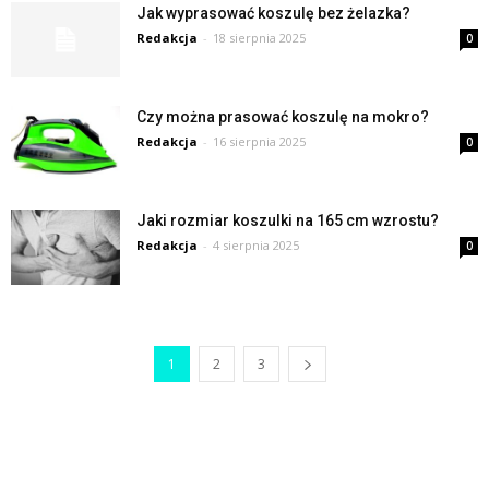
Jak wyprasować koszulę bez żelazka?
Redakcja
-
18 sierpnia 2025
0
Czy można prasować koszulę na mokro?
Redakcja
-
16 sierpnia 2025
0
Jaki rozmiar koszulki na 165 cm wzrostu?
Redakcja
-
4 sierpnia 2025
0
1
2
3