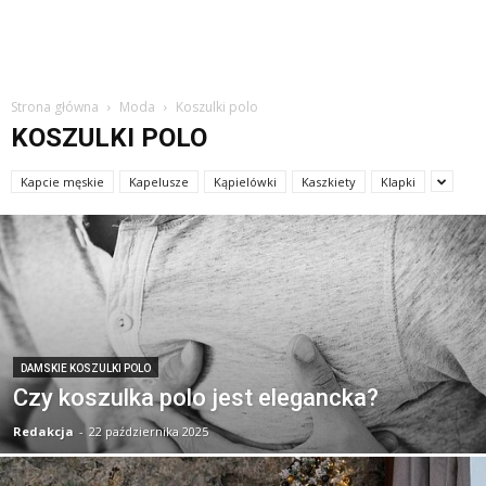
Strona główna
Moda
Koszulki polo
KOSZULKI POLO
Kapcie męskie
Kapelusze
Kąpielówki
Kaszkiety
Klapki
DAMSKIE KOSZULKI POLO
Czy koszulka polo jest elegancka?
Redakcja
-
22 października 2025