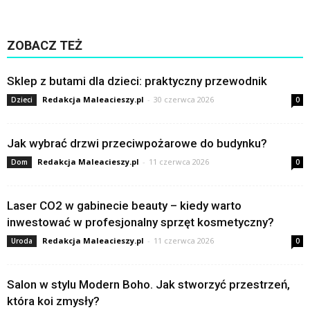
ZOBACZ TEŻ
Sklep z butami dla dzieci: praktyczny przewodnik
Redakcja Maleacieszy.pl
-
30 czerwca 2026
Dzieci
0
Jak wybrać drzwi przeciwpożarowe do budynku?
Redakcja Maleacieszy.pl
-
11 czerwca 2026
Dom
0
Laser CO2 w gabinecie beauty – kiedy warto
inwestować w profesjonalny sprzęt kosmetyczny?
Redakcja Maleacieszy.pl
-
11 czerwca 2026
Uroda
0
Salon w stylu Modern Boho. Jak stworzyć przestrzeń,
która koi zmysły?