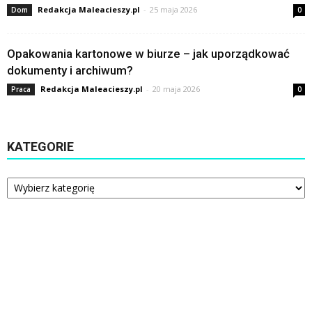
Redakcja Maleacieszy.pl
-
25 maja 2026
Dom
0
Opakowania kartonowe w biurze – jak uporządkować
dokumenty i archiwum?
Redakcja Maleacieszy.pl
-
20 maja 2026
Praca
0
KATEGORIE
Kategorie