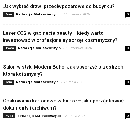
Jak wybrać drzwi przeciwpożarowe do budynku?
Redakcja Maleacieszy.pl
-
11 czerwca 2026
Dom
0
Laser CO2 w gabinecie beauty – kiedy warto
inwestować w profesjonalny sprzęt kosmetyczny?
Redakcja Maleacieszy.pl
-
11 czerwca 2026
Uroda
0
Salon w stylu Modern Boho. Jak stworzyć przestrzeń,
która koi zmysły?
Redakcja Maleacieszy.pl
-
25 maja 2026
Dom
0
Opakowania kartonowe w biurze – jak uporządkować
dokumenty i archiwum?
Redakcja Maleacieszy.pl
-
20 maja 2026
Praca
0