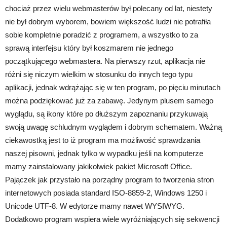
chociaż przez wielu webmasterów był polecany od lat, niestety
nie był dobrym wyborem, bowiem większość ludzi nie potrafiła
sobie kompletnie poradzić z programem, a wszystko to za
sprawą interfejsu który był koszmarem nie jednego
początkującego webmastera. Na pierwszy rzut, aplikacja nie
różni się niczym wielkim w stosunku do innych tego typu
aplikacji, jednak wdrążając się w ten program, po pięciu minutach
można podziękować już za zabawę. Jedynym plusem samego
wyglądu, są ikony które po dłuższym zapoznaniu przykuwają
swoją uwagę schludnym wyglądem i dobrym schematem. Ważną
ciekawostką jest to iż program ma możliwość sprawdzania
naszej pisowni, jednak tylko w wypadku jeśli na komputerze
mamy zainstalowany jakikolwiek pakiet Microsoft Office.
Pajączek jak przystało na porządny program to tworzenia stron
internetowych posiada standard ISO-8859-2, Windows 1250 i
Unicode UTF-8. W edytorze mamy nawet WYSIWYG.
Dodatkowo program wspiera wiele wyróżniających się sekwencji