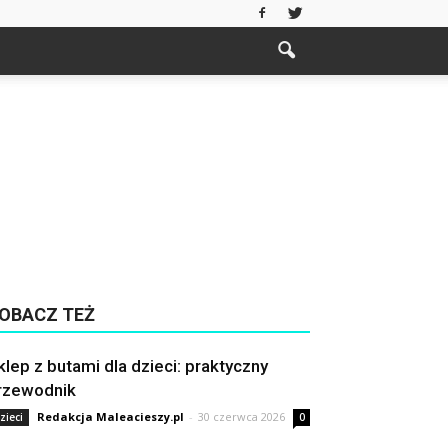
OBACZ TEŻ
klep z butami dla dzieci: praktyczny
rzewodnik
Redakcja Maleacieszy.pl
-
30 czerwca 2026
zieci
0