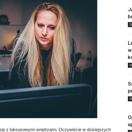
J
b
D
L
w
k
U
S
p
D
O
u
się z luksusowymi wnętrzami. Oczywiście w dzisiejszych