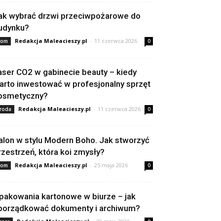
ak wybrać drzwi przeciwpożarowe do
udynku?
Redakcja Maleacieszy.pl
-
11 czerwca 2026
om
0
aser CO2 w gabinecie beauty – kiedy
arto inwestować w profesjonalny sprzęt
osmetyczny?
Redakcja Maleacieszy.pl
-
11 czerwca 2026
roda
0
alon w stylu Modern Boho. Jak stworzyć
rzestrzeń, która koi zmysły?
Redakcja Maleacieszy.pl
-
25 maja 2026
om
0
pakowania kartonowe w biurze – jak
porządkować dokumenty i archiwum?