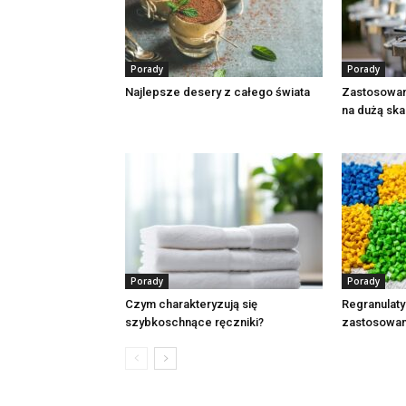
Porady
Porady
Najlepsze desery z całego świata
Zastosowan
na dużą ska
Porady
Porady
Czym charakteryzują się
Regranulaty
szybkoschnące ręczniki?
zastosowan