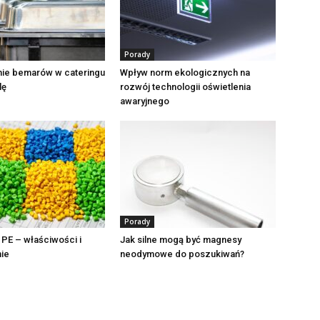
Porady
ie bemarów w cateringu
Wpływ norm ekologicznych na
lę
rozwój technologii oświetlenia
awaryjnego
Porady
 PE – właściwości i
Jak silne mogą być magnesy
ie
neodymowe do poszukiwań?