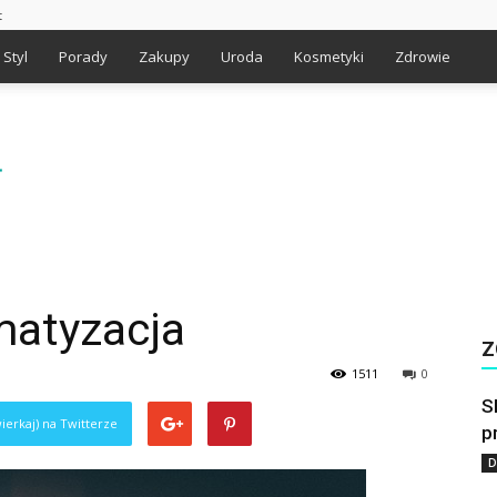
t
Styl
Porady
Zakupy
Uroda
Kosmetyki
Zdrowie
matyzacja
Z
1511
0
S
ierkaj) na Twitterze
p
D