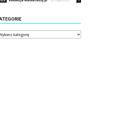
Redakcja Maleacieszy.pl
-
20 maja 2026
raca
0
ATEGORIE
tegorie