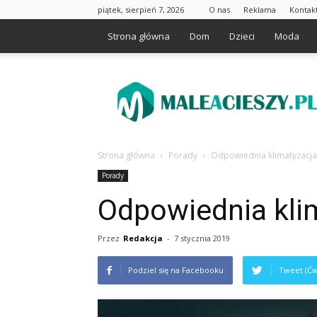
piątek, sierpień 7, 2026
O nas
Reklama
Kontak
Strona główna
Dom
Dzieci
Moda
Maleacieszy.pl
Strona główna
Porady
Odpowiednia klimatyzacja
Porady
Odpowiednia kli
Przez
Redakcja
-
7 stycznia 2019
Podziel się na Facebooku
Tweet (Ćw