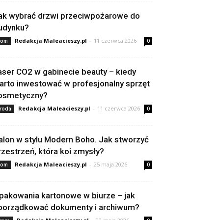
ak wybrać drzwi przeciwpożarowe do
udynku?
Redakcja Maleacieszy.pl
-
11 czerwca 2026
om
0
aser CO2 w gabinecie beauty – kiedy
arto inwestować w profesjonalny sprzęt
osmetyczny?
Redakcja Maleacieszy.pl
-
11 czerwca 2026
roda
0
alon w stylu Modern Boho. Jak stworzyć
rzestrzeń, która koi zmysły?
Redakcja Maleacieszy.pl
-
25 maja 2026
om
0
pakowania kartonowe w biurze – jak
porządkować dokumenty i archiwum?