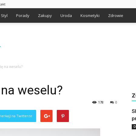
takt
Styl
Porady
Zakupy
Uroda
Kosmetyki
Zdrowie
tę na weselu?
 na weselu?
Z
178
0
S
ierkaj) na Twitterze
p
D