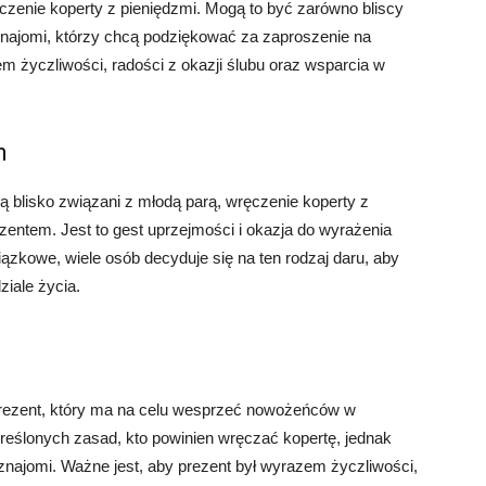
ęczenie koperty z pieniędzmi. Mogą to być zarówno bliscy
wi znajomi, którzy chcą podziękować za zaproszenie na
m życzliwości, radości z okazji ślubu oraz wsparcia w
h
 blisko związani z młodą parą, wręczenie koperty z
entem. Jest to gest uprzejmości i okazja do wyrażenia
ązkowe, wiele osób decyduje się na ten rodzaj daru, aby
iale życia.
 prezent, który ma na celu wesprzeć nowożeńców w
reślonych zasad, kto powinien wręczać kopertę, jednak
si znajomi. Ważne jest, aby prezent był wyrazem życzliwości,