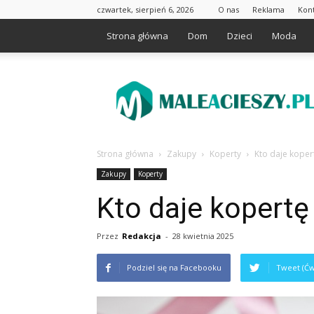
czwartek, sierpień 6, 2026
O nas
Reklama
Kon
Strona główna
Dom
Dzieci
Moda
Maleacieszy.pl
Strona główna
Zakupy
Koperty
Kto daje koper
Zakupy
Koperty
Kto daje kopertę
Przez
Redakcja
-
28 kwietnia 2025
Podziel się na Facebooku
Tweet (Ćw