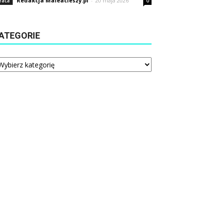
Redakcja Maleacieszy.pl
-
20 maja 2026
raca
0
ATEGORIE
tegorie