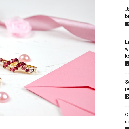
J
b
D
L
w
k
U
S
p
D
O
u