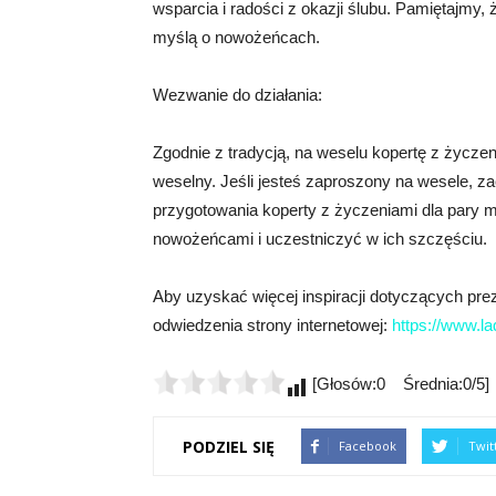
wsparcia i radości z okazji ślubu. Pamiętajmy, 
myślą o nowożeńcach.
Wezwanie do działania:
Zgodnie z tradycją, na weselu kopertę z życz
weselny. Jeśli jesteś zaproszony na wesele, 
przygotowania koperty z życzeniami dla pary mł
nowożeńcami i uczestniczyć w ich szczęściu.
Aby uzyskać więcej inspiracji dotyczących pre
odwiedzenia strony internetowej:
https://www.la
[Głosów:0 Średnia:0/5]
PODZIEL SIĘ
Facebook
Twit