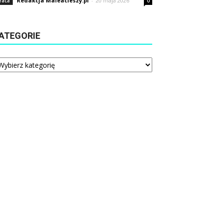
Redakcja Maleacieszy.pl
-
20 maja 2026
raca
0
ATEGORIE
tegorie