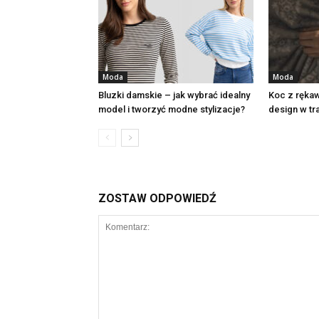
Moda
Moda
Bluzki damskie – jak wybrać idealny
Koc z ręka
model i tworzyć modne stylizacje?
design w tr
ZOSTAW ODPOWIEDŹ