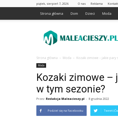
piątek, sierpień 7, 2026
O nas
Reklama
Kontak
Strona główna
Dom
Dzieci
Moda
Maleacieszy.pl
Strona główna
Moda
Kozaki zimowe – jakie pary
Moda
Kozaki zimowe – j
w tym sezonie?
Przez
Redakcja Maleacieszy.pl
-
8 grudnia 2022
Podziel się na Facebooku
Tweet (Ćw