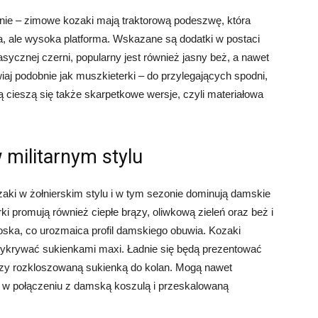
nie – zimowe kozaki mają traktorową podeszwę, która
, ale wysoka platforma. Wskazane są dodatki w postaci
sycznej czerni, popularny jest również jasny beż, a nawet
awiaj podobnie jak muszkieterki – do przylegających spodni,
ą cieszą się także skarpetkowe wersje, czyli materiałowa
militarnym stylu
aki w żołnierskim stylu i w tym sezonie dominują damskie
rki promują również ciepłe brązy, oliwkową zieleń oraz beż i
 noska, co urozmaica profil damskiego obuwia. Kozaki
rzykrywać sukienkami maxi. Ładnie się będą prezentować
czy rozkloszowaną sukienką do kolan. Mogą nawet
 w połączeniu z damską koszulą i przeskalowaną