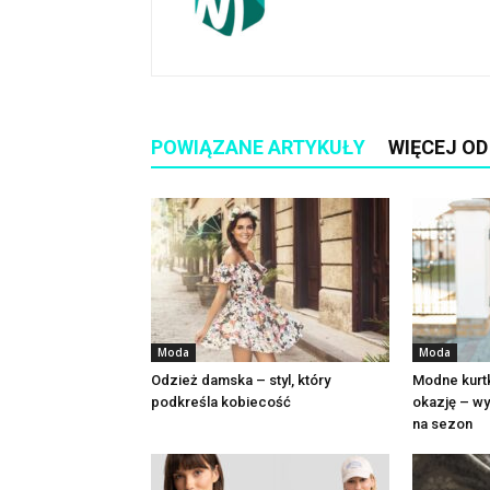
POWIĄZANE ARTYKUŁY
WIĘCEJ O
Moda
Moda
Odzież damska – styl, który
Modne kurt
podkreśla kobiecość
okazję – wy
na sezon