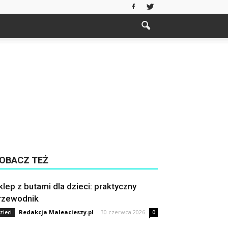
OBACZ TEŻ
klep z butami dla dzieci: praktyczny
rzewodnik
Redakcja Maleacieszy.pl
-
30 czerwca 2026
zieci
0