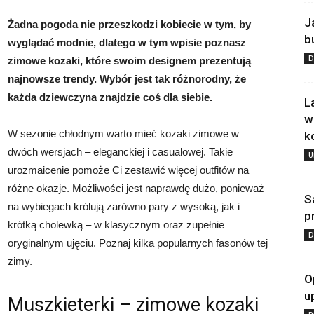
J
Żadna pogoda nie przeszkodzi kobiecie w tym, by
b
wyglądać modnie, dlatego w tym wpisie poznasz
D
zimowe kozaki, które swoim designem prezentują
najnowsze trendy. Wybór jest tak różnorodny, że
każda dziewczyna znajdzie coś dla siebie.
L
w
W sezonie chłodnym warto mieć kozaki zimowe w
k
dwóch wersjach – eleganckiej i casualowej. Takie
U
urozmaicenie pomoże Ci zestawić więcej outfitów na
różne okazje. Możliwości jest naprawdę dużo, ponieważ
S
na wybiegach królują zarówno pary z wysoką, jak i
p
krótką cholewką – w klasycznym oraz zupełnie
D
oryginalnym ujęciu. Poznaj kilka popularnych fasonów tej
zimy.
O
u
Muszkieterki – zimowe kozaki