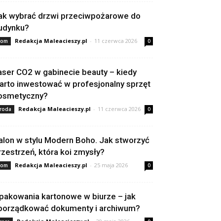
ak wybrać drzwi przeciwpożarowe do
udynku?
Redakcja Maleacieszy.pl
-
11 czerwca 2026
om
0
aser CO2 w gabinecie beauty – kiedy
arto inwestować w profesjonalny sprzęt
osmetyczny?
Redakcja Maleacieszy.pl
-
11 czerwca 2026
roda
0
alon w stylu Modern Boho. Jak stworzyć
rzestrzeń, która koi zmysły?
Redakcja Maleacieszy.pl
-
25 maja 2026
om
0
pakowania kartonowe w biurze – jak
porządkować dokumenty i archiwum?