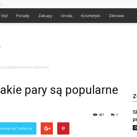
t
Styl
Porady
Zakupy
Uroda
Kosmetyki
Zdrowie
 są popularne w tym sezonie?
akie pary są popularne
Z
S
681
0
p
D
ierkaj) na Twitterze