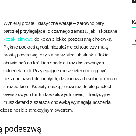
P
K
Wybieraj proste i klasyczne wersje – zarówno pary
bardziej przylegające, z czarnego zamszu, jak i skórzane
Ka
kozaki zimowe
do kolan z lekko poszerzaną cholewką.
Pięknie podkreślą nogi, niezależnie od tego czy mają
prostą podeszwę, czy są na szpilce lub słupku. Takie
obuwie noś do krótkich spódnic i rozkloszowanych
sukienek midi. Przylegające muszkieterki mogą być
noszone nawet do ciepłych, dzianinowych sukienek maxi
z rozporkiem. Kobiety noszą je również do eleganckich,
oversizowych tunik i koszulowych kreacji. Tradycyjne
muszkieterki z szerszą cholewką wymagają noszenia
 możesz nosić z atrakcyjnym swetrem.
tą podeszwą