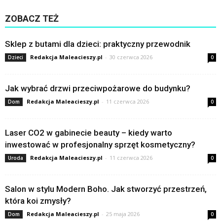
ZOBACZ TEŻ
Sklep z butami dla dzieci: praktyczny przewodnik
Redakcja Maleacieszy.pl
-
30 czerwca 2026
Dzieci
0
Jak wybrać drzwi przeciwpożarowe do budynku?
Redakcja Maleacieszy.pl
-
11 czerwca 2026
Dom
0
Laser CO2 w gabinecie beauty – kiedy warto
inwestować w profesjonalny sprzęt kosmetyczny?
Redakcja Maleacieszy.pl
-
11 czerwca 2026
Uroda
0
Salon w stylu Modern Boho. Jak stworzyć przestrzeń,
która koi zmysły?
Redakcja Maleacieszy.pl
-
25 maja 2026
Dom
0