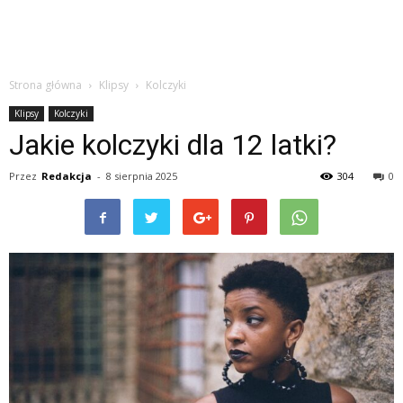
Strona główna
Klipsy
Kolczyki
Klipsy
Kolczyki
Jakie kolczyki dla 12 latki?
Przez
Redakcja
-
8 sierpnia 2025
304
0