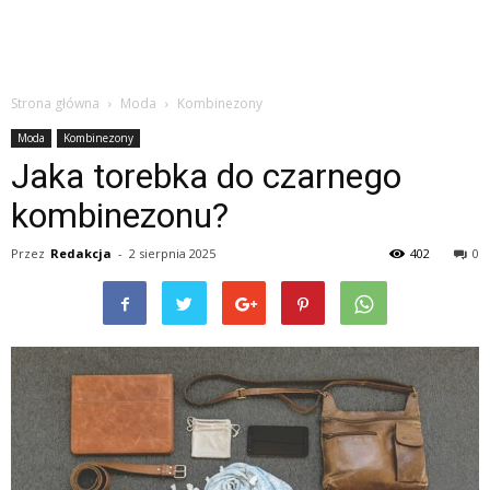
Strona główna
Moda
Kombinezony
Moda
Kombinezony
Jaka torebka do czarnego
kombinezonu?
Przez
Redakcja
-
2 sierpnia 2025
402
0