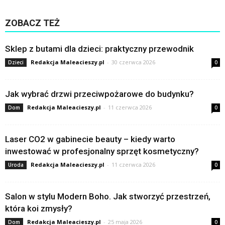
ZOBACZ TEŻ
Sklep z butami dla dzieci: praktyczny przewodnik
Redakcja Maleacieszy.pl
-
30 czerwca 2026
Dzieci
0
Jak wybrać drzwi przeciwpożarowe do budynku?
Redakcja Maleacieszy.pl
-
11 czerwca 2026
Dom
0
Laser CO2 w gabinecie beauty – kiedy warto
inwestować w profesjonalny sprzęt kosmetyczny?
Redakcja Maleacieszy.pl
-
11 czerwca 2026
Uroda
0
Salon w stylu Modern Boho. Jak stworzyć przestrzeń,
która koi zmysły?
Redakcja Maleacieszy.pl
-
25 maja 2026
Dom
0