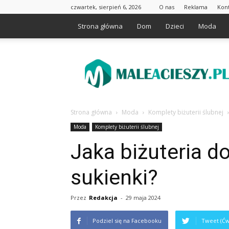
czwartek, sierpień 6, 2026
O nas
Reklama
Kon
Strona główna
Dom
Dzieci
Moda
Maleacieszy.pl
Strona główna
Moda
Komplety biżuterii ślubnej
Moda
Komplety biżuterii ślubnej
Jaka biżuteria d
sukienki?
Przez
Redakcja
-
29 maja 2024
Podziel się na Facebooku
Tweet (Ćw