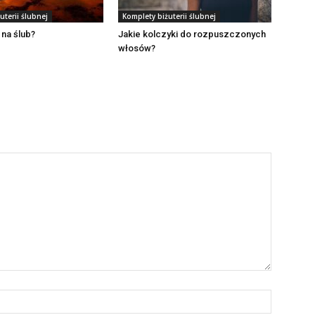
uterii ślubnej
Komplety biżuterii ślubnej
 na ślub?
Jakie kolczyki do rozpuszczonych
włosów?