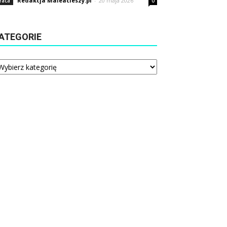
Redakcja Maleacieszy.pl
-
20 maja 2026
raca
0
ATEGORIE
tegorie