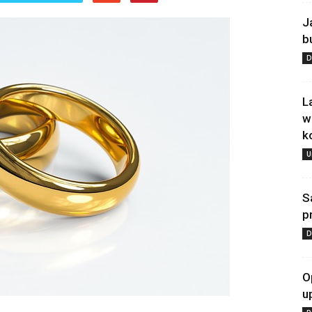
J
b
D
L
w
k
U
S
p
D
O
u