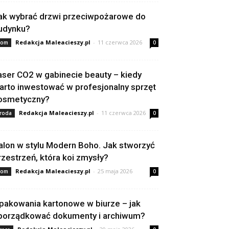
ak wybrać drzwi przeciwpożarowe do
udynku?
Redakcja Maleacieszy.pl
-
11 czerwca 2026
om
0
aser CO2 w gabinecie beauty – kiedy
arto inwestować w profesjonalny sprzęt
osmetyczny?
Redakcja Maleacieszy.pl
-
11 czerwca 2026
roda
0
alon w stylu Modern Boho. Jak stworzyć
rzestrzeń, która koi zmysły?
Redakcja Maleacieszy.pl
-
25 maja 2026
om
0
pakowania kartonowe w biurze – jak
porządkować dokumenty i archiwum?