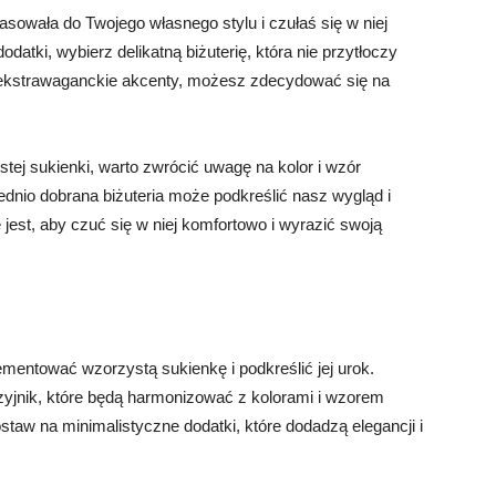
pasowała do Twojego własnego stylu i czułaś się w niej
datki, wybierz delikatną biżuterię, która nie przytłoczy
ej ekstrawaganckie akcenty, możesz zdecydować się na
tej sukienki, warto zwrócić uwagę na kolor i wzór
ednio dobrana biżuteria może podkreślić nasz wygląd i
 jest, aby czuć się w niej komfortowo i wyrazić swoją
lementować wzorzystą sukienkę i podkreślić jej urok.
szyjnik, które będą harmonizować z kolorami i wzorem
staw na minimalistyczne dodatki, które dodadzą elegancji i