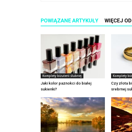
POWIĄZANE ARTYKUŁY
WIĘCEJ O
Komplety biżuterii ślubnej
Komplety biż
Jaki kolor paznokci do białej
Czy złota b
sukienki?
srebrnej su