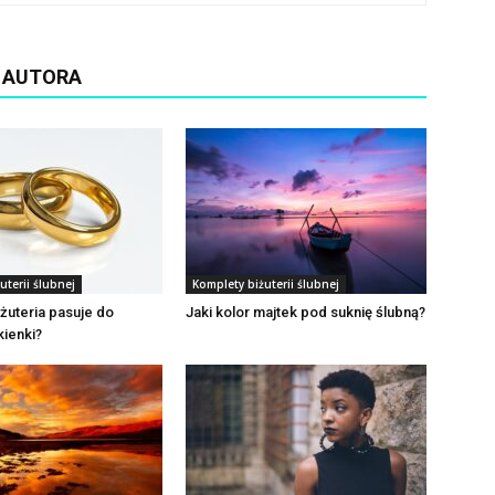
D AUTORA
uterii ślubnej
Komplety biżuterii ślubnej
iżuteria pasuje do
Jaki kolor majtek pod suknię ślubną?
kienki?