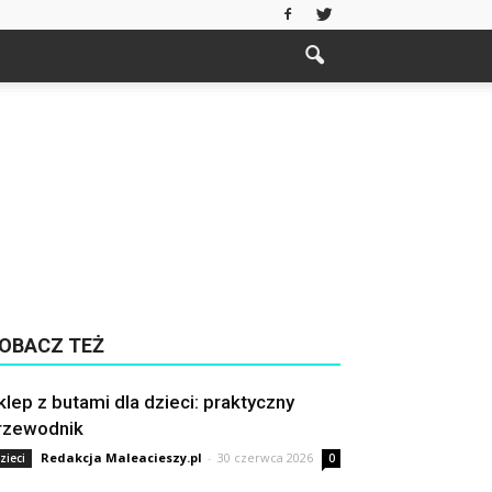
OBACZ TEŻ
klep z butami dla dzieci: praktyczny
rzewodnik
Redakcja Maleacieszy.pl
-
30 czerwca 2026
zieci
0