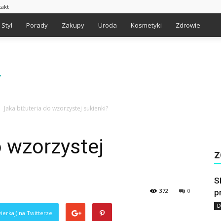
takt
Styl
Porady
Zakupy
Uroda
Kosmetyki
Zdrowie
Jaka biżuteria do wzorzystej sukienki?
o wzorzystej
Z
S
372
0
p
D
ierkaj) na Twitterze