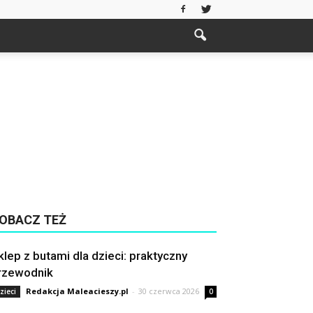
OBACZ TEŻ
klep z butami dla dzieci: praktyczny
rzewodnik
Redakcja Maleacieszy.pl
-
30 czerwca 2026
zieci
0