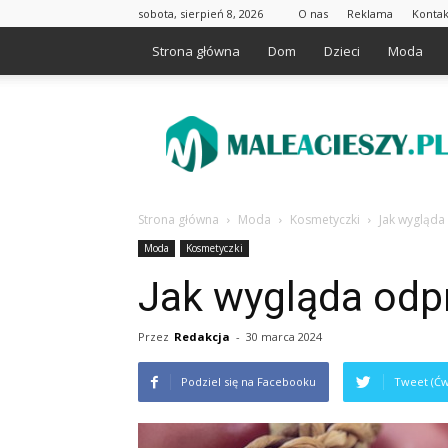
sobota, sierpień 8, 2026
O nas
Reklama
Kontak
Strona główna
Dom
Dzieci
Moda
Maleacieszy.pl
Strona główna
Moda
Kosmetyczki
Jak wygląda
Moda
Kosmetyczki
Jak wygląda odp
Przez
Redakcja
-
30 marca 2024
Podziel się na Facebooku
Tweet (Ćw