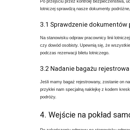
Po przejściu przez kontrolę bezpieczeństwa, ud
lotniczej sprawdzą nasze dokumenty podróżne, 
3.1 Sprawdzenie dokumentów 
Na stanowisku odpraw pracownicy linii lotnicz
czy dowód osobisty. Upewnią się, że wszystki
podczas rezerwacji biletu lotniczego.
3.2 Nadanie bagażu rejestrow
Jeśli mamy bagaż rejestrowany, zostanie on nad
przyklei nam specjalną naklejkę z kodem kres
podróży.
4. Wejście na pokład sam
Po zakończeniu odprawy na stanowisku odpraw