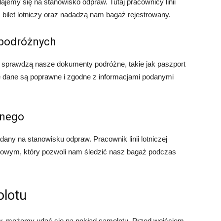
ajemy się na stanowisko odpraw. Tutaj pracownicy linii
bilet lotniczy oraz nadadzą nam bagaż rejestrowany.
podróżnych
ej sprawdzą nasze dokumenty podróżne, takie jak paszport
e dane są poprawne i zgodne z informacjami podanymi
anego
any na stanowisku odpraw. Pracownik linii lotniczej
kowym, który pozwoli nam śledzić nasz bagaż podczas
olotu
, możemy udać się na pokład samolotu. Przed wejściem