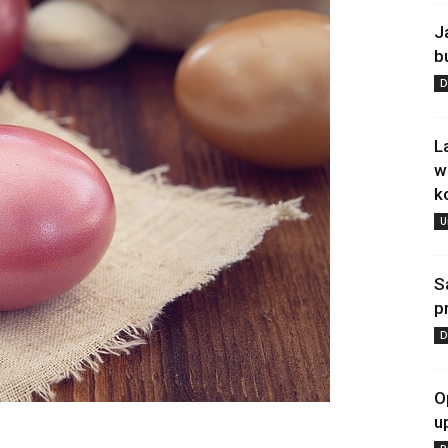
J
b
D
L
w
k
U
S
p
D
O
u