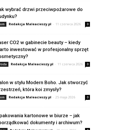
ak wybrać drzwi przeciwpożarowe do
udynku?
Redakcja Maleacieszy.pl
-
11 czerwca 2026
om
0
aser CO2 w gabinecie beauty – kiedy
arto inwestować w profesjonalny sprzęt
osmetyczny?
Redakcja Maleacieszy.pl
-
11 czerwca 2026
roda
0
alon w stylu Modern Boho. Jak stworzyć
rzestrzeń, która koi zmysły?
Redakcja Maleacieszy.pl
-
25 maja 2026
om
0
pakowania kartonowe w biurze – jak
porządkować dokumenty i archiwum?