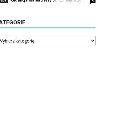
Redakcja Maleacieszy.pl
-
20 maja 2026
raca
0
ATEGORIE
tegorie