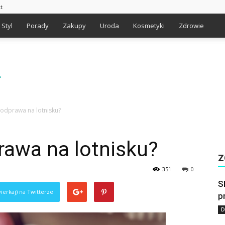
t
Styl
Porady
Zakupy
Uroda
Kosmetyki
Zdrowie
 odprawa na lotnisku?
rawa na lotnisku?
Z
351
0
S
ierkaj) na Twitterze
p
D