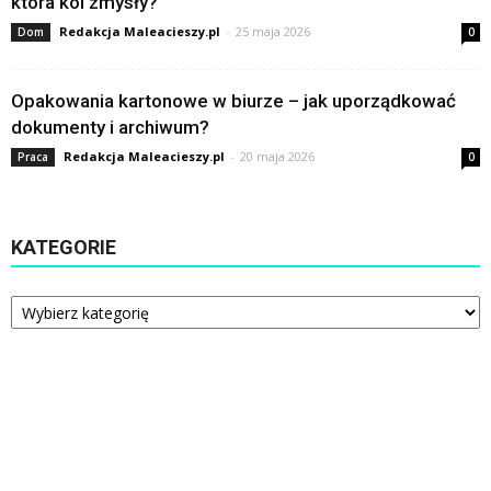
która koi zmysły?
Redakcja Maleacieszy.pl
-
25 maja 2026
Dom
0
Opakowania kartonowe w biurze – jak uporządkować
dokumenty i archiwum?
Redakcja Maleacieszy.pl
-
20 maja 2026
Praca
0
KATEGORIE
Kategorie