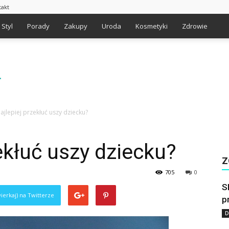
takt
Styl
Porady
Zakupy
Uroda
Kosmetyki
Zdrowie
najlepiej przekłuć uszy dziecku?
ekłuć uszy dziecku?
Z
705
0
S
ierkaj) na Twitterze
p
D