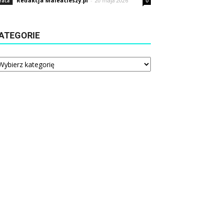
Redakcja Maleacieszy.pl
-
20 maja 2026
raca
0
ATEGORIE
tegorie