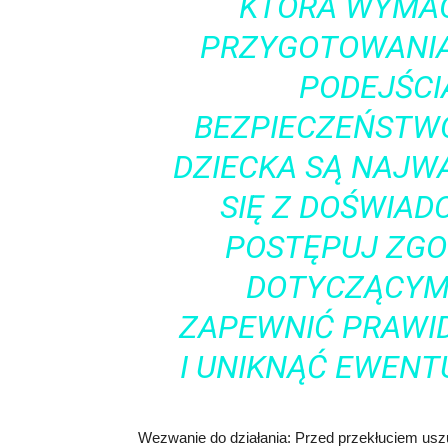
KTÓRA WYMAG
PRZYGOTOWANIA
PODEJŚCIA
BEZPIECZEŃSTW
DZIECKA SĄ NAJW
SIĘ Z DOŚWIAD
POSTĘPUJ ZGO
DOTYCZĄCYMI
ZAPEWNIĆ PRAWID
I UNIKNĄĆ EWENT
Wezwanie do działania: Przed przekłuciem uszu