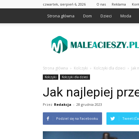
czwartek, sierpień 6, 2026
O nas
Reklama
Kon
Strona główna
Dom
Dzieci
Moda
Maleacieszy.pl
Strona główna
Kolczyki
Kolczyki dla dzieci
Jak 
Kolczyki
Kolczyki dla dzieci
Jak najlepiej prz
Przez
Redakcja
-
28 grudnia 2023
Podziel się na Facebooku
Tweet (Ćw