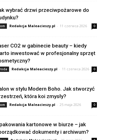
ak wybrać drzwi przeciwpożarowe do
udynku?
Redakcja Maleacieszy.pl
-
11 czerwca 2026
om
0
aser CO2 w gabinecie beauty – kiedy
arto inwestować w profesjonalny sprzęt
osmetyczny?
Redakcja Maleacieszy.pl
-
11 czerwca 2026
roda
0
alon w stylu Modern Boho. Jak stworzyć
rzestrzeń, która koi zmysły?
Redakcja Maleacieszy.pl
-
25 maja 2026
om
0
pakowania kartonowe w biurze – jak
porządkować dokumenty i archiwum?