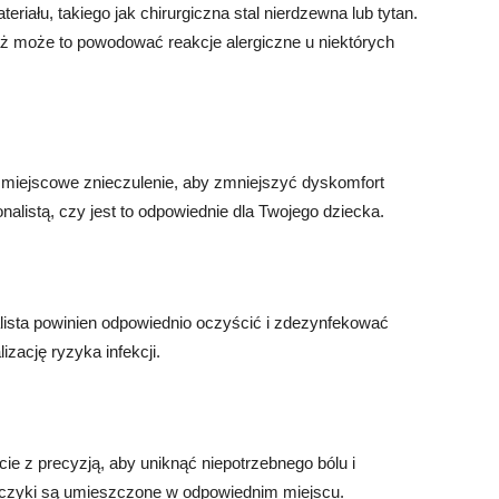
iału, takiego jak chirurgiczna stal nierdzewna lub tytan.
ż może to powodować reakcje alergiczne u niektórych
iejscowe znieczulenie, aby zmniejszyć dyskomfort
nalistą, czy jest to odpowiednie dla Twojego dziecka.
alista powinien odpowiednio oczyścić i zdezynfekować
zację ryzyka infekcji.
cie z precyzją, aby uniknąć niepotrzebnego bólu i
olczyki są umieszczone w odpowiednim miejscu.