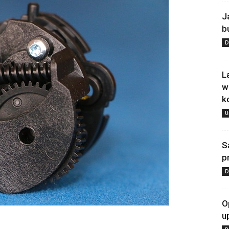
J
b
D
L
w
k
U
S
p
D
O
u