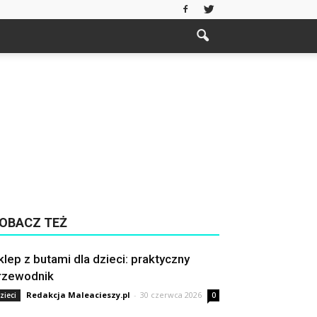
OBACZ TEŻ
klep z butami dla dzieci: praktyczny
rzewodnik
Redakcja Maleacieszy.pl
-
30 czerwca 2026
zieci
0