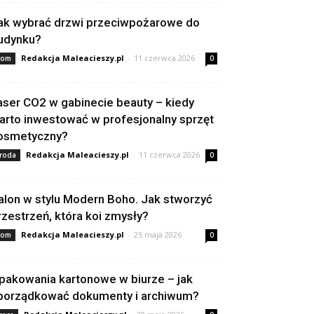
ak wybrać drzwi przeciwpożarowe do
udynku?
Redakcja Maleacieszy.pl
-
11 czerwca 2026
om
0
aser CO2 w gabinecie beauty – kiedy
arto inwestować w profesjonalny sprzęt
osmetyczny?
Redakcja Maleacieszy.pl
-
11 czerwca 2026
roda
0
alon w stylu Modern Boho. Jak stworzyć
rzestrzeń, która koi zmysły?
Redakcja Maleacieszy.pl
-
25 maja 2026
om
0
pakowania kartonowe w biurze – jak
porządkować dokumenty i archiwum?