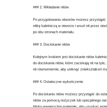
### 2. Wkładanie nitów
Po przygotowaniu otworów możesz przystąpić do
nitkę kaletniczą w otworze i wsuń nit przez otwó
po obu stronach materiału.
### 3. Dociskanie nitów
Kolejnym krokiem jest dociskanie nitów kaletn
do dociskania nitów, które zaciskają nit na tyle
nit równomiernie, aby uniknąć zniekształceń mat
### 4. Ostateczne wykończenie
Po dociskaniu nitów możesz przystąpić do os
nitów za pomocą nożyczek lub specjalnego narzę
blisko powierzchni materiału, aby uzyskać est