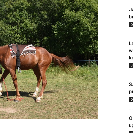
J
b
D
L
w
k
U
S
p
D
O
u