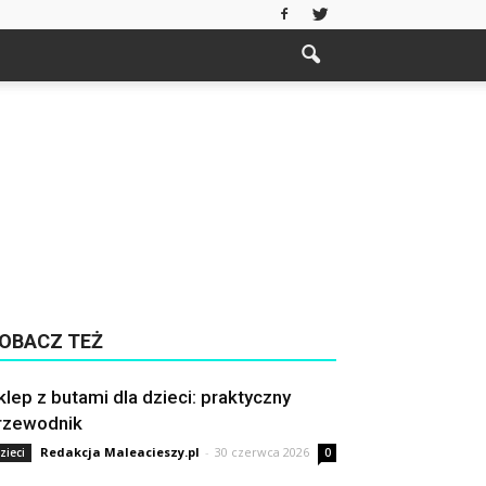
OBACZ TEŻ
klep z butami dla dzieci: praktyczny
rzewodnik
Redakcja Maleacieszy.pl
-
30 czerwca 2026
zieci
0