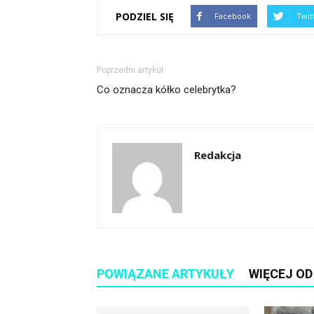
PODZIEL SIĘ
Facebook
Twit
Poprzedni artykuł
Co oznacza kółko celebrytka?
Redakcja
POWIĄZANE ARTYKUŁY
WIĘCEJ O