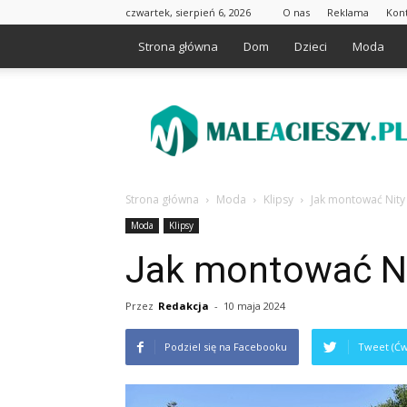
czwartek, sierpień 6, 2026
O nas
Reklama
Kon
Strona główna
Dom
Dzieci
Moda
Maleacieszy.pl
Strona główna
Moda
Klipsy
Jak montować Nity 
Moda
Klipsy
Jak montować Ni
Przez
Redakcja
-
10 maja 2024
Podziel się na Facebooku
Tweet (Ćw