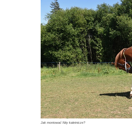
Jak montować Nity kaletnicze?