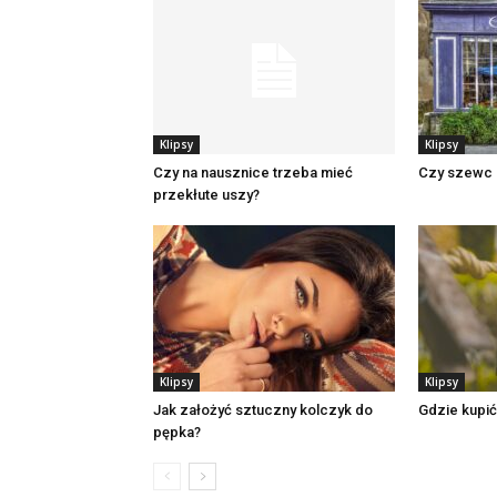
Klipsy
Klipsy
Czy na nausznice trzeba mieć
Czy szewc n
przekłute uszy?
Klipsy
Klipsy
Jak założyć sztuczny kolczyk do
Gdzie kupić
pępka?