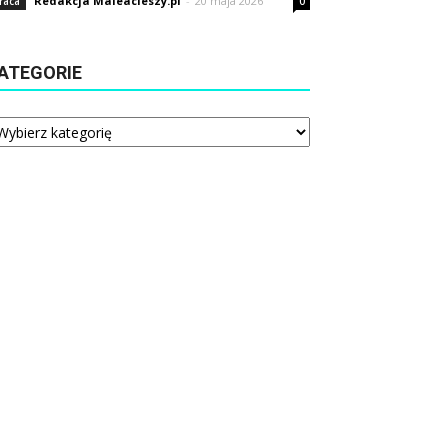
Redakcja Maleacieszy.pl
-
20 maja 2026
raca
0
ATEGORIE
tegorie