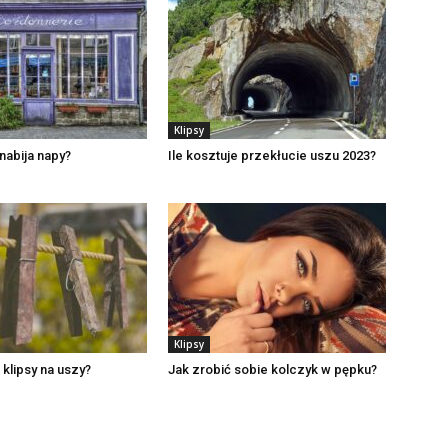
Klipsy
abija napy?
Ile kosztuje przekłucie uszu 2023?
Klipsy
 klipsy na uszy?
Jak zrobić sobie kolczyk w pępku?