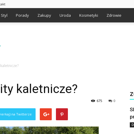
takt
Styl
Porady
Zakupy
Uroda
Kosmetyki
Zdrowie
kaletnicze?
ty kaletnicze?
Z
675
0
S
ierkaj) na Twitterze
p
D