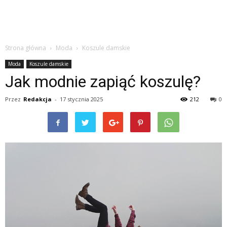
Strona główna
Moda
Koszule damskie
Moda
Koszule damskie
Jak modnie zapiąć koszulę?
Przez
Redakcja
-
17 stycznia 2025
212
0