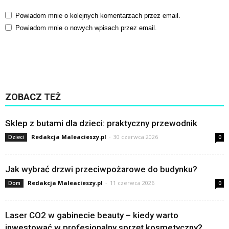
Powiadom mnie o kolejnych komentarzach przez email.
Powiadom mnie o nowych wpisach przez email.
ZOBACZ TEŻ
Sklep z butami dla dzieci: praktyczny przewodnik
Redakcja Maleacieszy.pl
-
30 czerwca 2026
Dzieci
0
Jak wybrać drzwi przeciwpożarowe do budynku?
Redakcja Maleacieszy.pl
-
11 czerwca 2026
Dom
0
Laser CO2 w gabinecie beauty – kiedy warto
inwestować w profesjonalny sprzęt kosmetyczny?