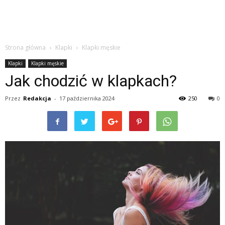
Strona główna
Klapki
Klapki męskie
Klapki
Klapki męskie
Jak chodzić w klapkach?
Przez
Redakcja
-
17 października 2024
250
0