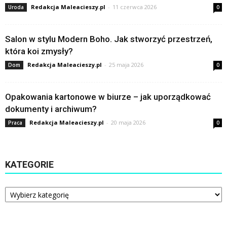
Redakcja Maleacieszy.pl
-
11 czerwca 2026
Uroda
0
Salon w stylu Modern Boho. Jak stworzyć przestrzeń,
która koi zmysły?
Redakcja Maleacieszy.pl
-
25 maja 2026
Dom
0
Opakowania kartonowe w biurze – jak uporządkować
dokumenty i archiwum?
Redakcja Maleacieszy.pl
-
20 maja 2026
Praca
0
KATEGORIE
Kategorie