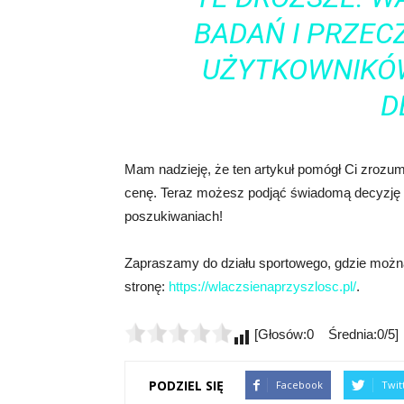
BADAŃ I PRZEC
UŻYTKOWNIKÓ
D
Mam nadzieję, że ten artykuł pomógł Ci zrozumie
cenę. Teraz możesz podjąć świadomą decyzję i
poszukiwaniach!
Zapraszamy do działu sportowego, gdzie można z
stronę:
https://wlaczsienaprzyszlosc.pl/
.
[Głosów:0 Średnia:0/5]
PODZIEL SIĘ
Facebook
Twit