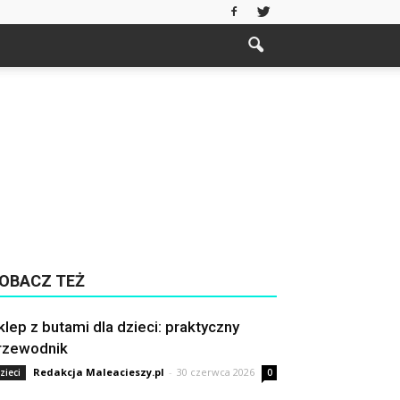
OBACZ TEŻ
klep z butami dla dzieci: praktyczny
rzewodnik
Redakcja Maleacieszy.pl
-
30 czerwca 2026
zieci
0