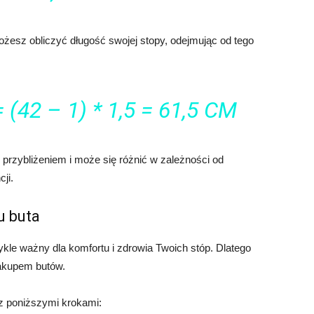
ożesz obliczyć długość swojej stopy, odejmując od tego
42 – 1) * 1,5 = 61,5 CM
e przybliżeniem i może się różnić w zależności od
ji.
u buta
kle ważny dla komfortu i zdrowia Twoich stóp. Dlatego
akupem butów.
 z poniższymi krokami: