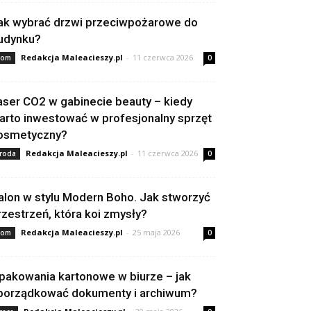
ak wybrać drzwi przeciwpożarowe do
udynku?
Redakcja Maleacieszy.pl
-
11 czerwca 2026
om
0
aser CO2 w gabinecie beauty – kiedy
arto inwestować w profesjonalny sprzęt
osmetyczny?
Redakcja Maleacieszy.pl
-
11 czerwca 2026
roda
0
alon w stylu Modern Boho. Jak stworzyć
rzestrzeń, która koi zmysły?
Redakcja Maleacieszy.pl
-
25 maja 2026
om
0
pakowania kartonowe w biurze – jak
porządkować dokumenty i archiwum?