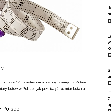
J
b
D
L
w
k
U
2?
S
p
zmiar buta 42, to jesteś we właściwym miejscu! W tym
D
iary butów w Polsce i jak przeliczyć rozmiar buta na
O
u
w Polsce