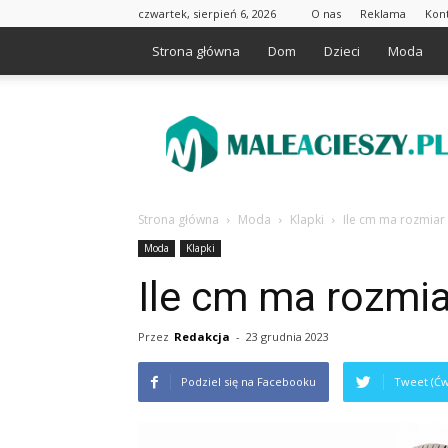
czwartek, sierpień 6, 2026
O nas
Reklama
Kon
Strona główna
Dom
Dzieci
Moda
Maleacieszy.pl
Strona główna
Moda
Klapki
Ile cm ma rozmiar
Moda
Klapki
Ile cm ma rozmia
Przez
Redakcja
-
23 grudnia 2023
Podziel się na Facebooku
Tweet (Ćw