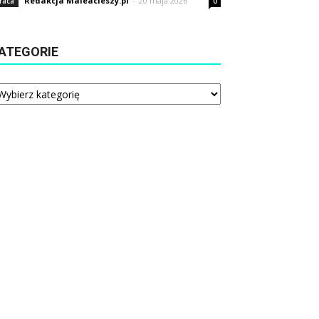
Redakcja Maleacieszy.pl
-
20 maja 2026
raca
0
ATEGORIE
tegorie