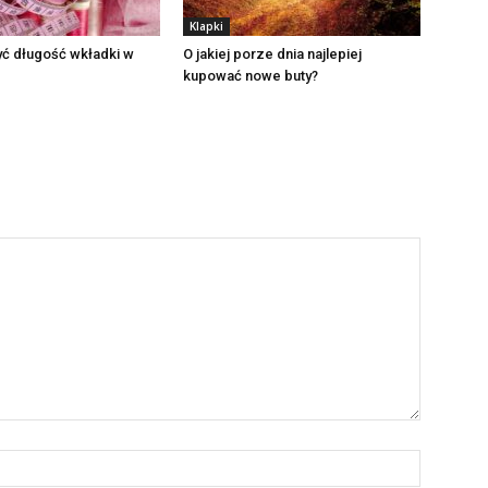
Klapki
yć długość wkładki w
O jakiej porze dnia najlepiej
kupować nowe buty?