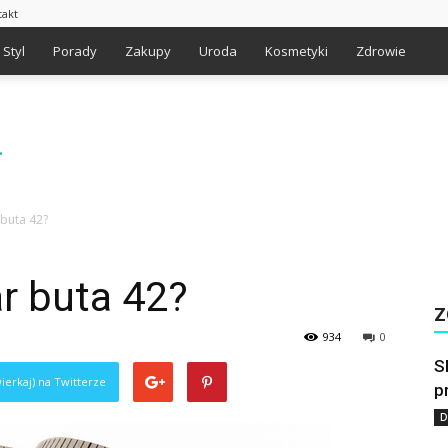
takt
Styl
Porady
Zakupy
Uroda
Kosmetyki
Zdrowie
 buta 42?
r buta 42?
Z
934
0
S
ierkaj) na Twitterze
p
D