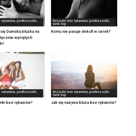
z rękawów, podkoszulki,
Koszulki bez rękawów, podkoszulki,
tank top
się Damska bluzka na
Komu nie pasuje dekolt w serek?
tycznie wyciętych
h?
z rękawów, podkoszulki,
Koszulki bez rękawów, podkoszulki,
tank top
enki bez rękawów?
Jak się nazywa bluza bez rękawów?