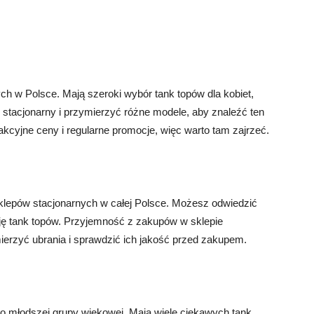
h w Polsce. Mają szeroki wybór tank topów dla kobiet,
 stacjonarny i przymierzyć różne modele, aby znaleźć ten
rakcyjne ceny i regularne promocje, więc warto tam zajrzeć.
klepów stacjonarnych w całej Polsce. Możesz odwiedzić
kcję tank topów. Przyjemność z zakupów w sklepie
erzyć ubrania i sprawdzić ich jakość przed zakupem.
 do młodszej grupy wiekowej. Mają wiele ciekawych tank