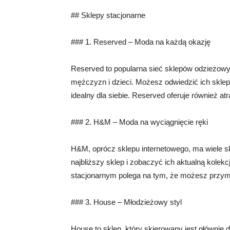
## Sklepy stacjonarne
### 1. Reserved – Moda na każdą okazję
Reserved to popularna sieć sklepów odzieżowyc
mężczyzn i dzieci. Możesz odwiedzić ich sklep
idealny dla siebie. Reserved oferuje również at
### 2. H&M – Moda na wyciągnięcie ręki
H&M, oprócz sklepu internetowego, ma wiele s
najbliższy sklep i zobaczyć ich aktualną kole
stacjonarnym polega na tym, że możesz przymi
### 3. House – Młodzieżowy styl
House to sklep, który skierowany jest głównie