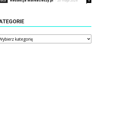
Redakcja Maleacieszy.pl
-
20 maja 2026
raca
0
ATEGORIE
tegorie