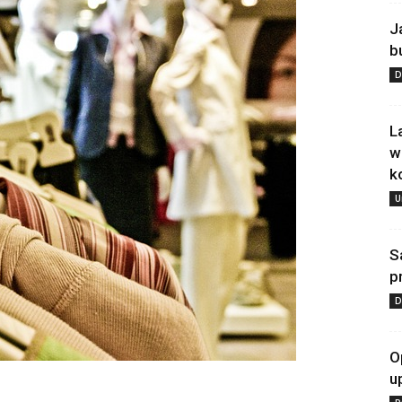
J
b
D
L
w
k
U
S
p
D
O
u