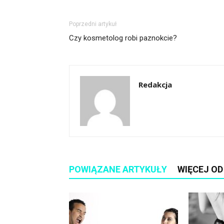
Poprzedni artykuł
Czy kosmetolog robi paznokcie?
Redakcja
POWIĄZANE ARTYKUŁY
WIĘCEJ O