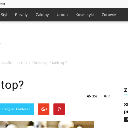
takt
Styl
Porady
Zakupy
Uroda
Kosmetyki
Zdrowie
oszulki, tank top
Gdzie kupić tank top?
 top?
Z
359
0
S
ierkaj) na Twitterze
p
D