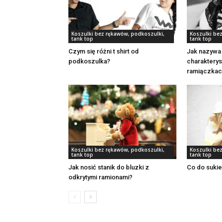
Koszulki bez rękawów, podkoszulki,
Koszulki be
tank top
tank top
Czym się różni t shirt od
Jak nazywa 
podkoszulka?
charakterys
ramiączkac
Koszulki bez rękawów, podkoszulki,
Koszulki be
tank top
tank top
Jak nosić stanik do bluzki z
Co do suki
odkrytymi ramionami?