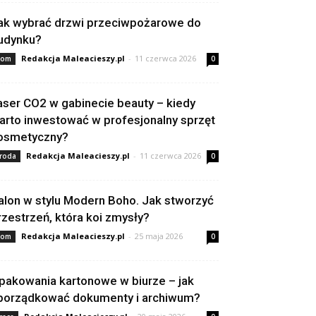
ak wybrać drzwi przeciwpożarowe do
udynku?
Redakcja Maleacieszy.pl
-
11 czerwca 2026
om
0
aser CO2 w gabinecie beauty – kiedy
arto inwestować w profesjonalny sprzęt
osmetyczny?
Redakcja Maleacieszy.pl
-
11 czerwca 2026
roda
0
alon w stylu Modern Boho. Jak stworzyć
rzestrzeń, która koi zmysły?
Redakcja Maleacieszy.pl
-
25 maja 2026
om
0
pakowania kartonowe w biurze – jak
porządkować dokumenty i archiwum?