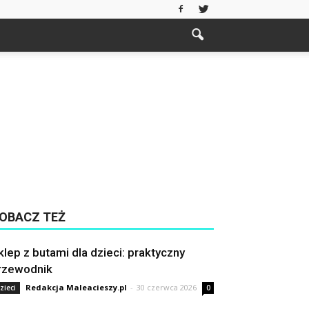
OBACZ TEŻ
klep z butami dla dzieci: praktyczny
rzewodnik
Redakcja Maleacieszy.pl
-
30 czerwca 2026
zieci
0