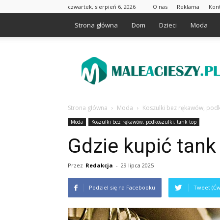
czwartek, sierpień 6, 2026
O nas
Reklama
Kon
Strona główna
Dom
Dzieci
Moda
Maleacieszy.pl
Strona główna
Moda
Koszulki bez rękawów, podk
Moda
Koszulki bez rękawów, podkoszulki, tank top
Gdzie kupić tank
Przez
Redakcja
-
29 lipca 2025
Podziel się na Facebooku
Tweet (Ćw