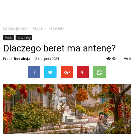
Strona główna
Moda
Kaszkiety
Moda
Kaszkiety
Dlaczego beret ma antenę?
Przez
Redakcja
-
2 sierpnia 2024
624
0