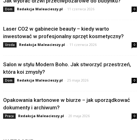
Jak wybrać drzwi przeciwpożarowe do budynku?
Redakcja Maleacieszy.pl
-
11 czerwca 2026
Dom
0
Laser CO2 w gabinecie beauty – kiedy warto
inwestować w profesjonalny sprzęt kosmetyczny?
Redakcja Maleacieszy.pl
-
11 czerwca 2026
Uroda
0
Salon w stylu Modern Boho. Jak stworzyć przestrzeń,
która koi zmysły?
Redakcja Maleacieszy.pl
-
25 maja 2026
Dom
0
Opakowania kartonowe w biurze – jak uporządkować
dokumenty i archiwum?
Redakcja Maleacieszy.pl
-
20 maja 2026
Praca
0