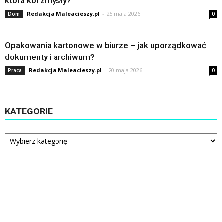
która koi zmysły?
Redakcja Maleacieszy.pl
-
25 maja 2026
Dom
0
Opakowania kartonowe w biurze – jak uporządkować
dokumenty i archiwum?
Redakcja Maleacieszy.pl
-
20 maja 2026
Praca
0
KATEGORIE
Kategorie