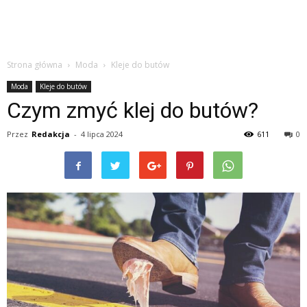
Strona główna
Moda
Kleje do butów
Moda
Kleje do butów
Czym zmyć klej do butów?
Przez
Redakcja
-
4 lipca 2024
611
0