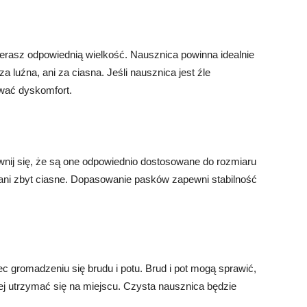
erasz odpowiednią wielkość. Nausznica powinna idealnie
 luźna, ani za ciasna. Jeśli nausznica jest źle
wać dyskomfort.
wnij się, że są one odpowiednio dostosowane do rozmiaru
e ani zbyt ciasne. Dopasowanie pasków zapewni stabilność
c gromadzeniu się brudu i potu. Brud i pot mogą sprawić,
e jej utrzymać się na miejscu. Czysta nausznica będzie