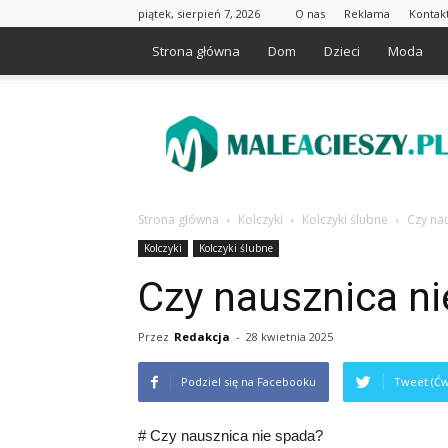
piątek, sierpień 7, 2026
O nas
Reklama
Kontak
Strona główna
Dom
Dzieci
Moda
Maleacieszy.pl
Strona główna
Kolczyki
Kolczyki ślubne
Czy na
Kolczyki
Kolczyki ślubne
Czy nausznica n
Przez
Redakcja
-
28 kwietnia 2025
Podziel się na Facebooku
Tweet (Ćw
# Czy nausznica nie spada?