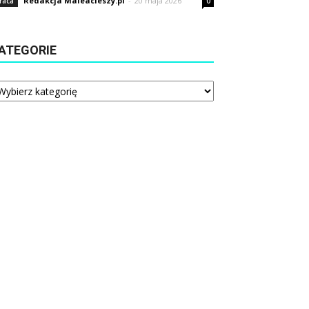
Redakcja Maleacieszy.pl
-
20 maja 2026
raca
0
ATEGORIE
tegorie