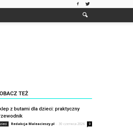
OBACZ TEŻ
klep z butami dla dzieci: praktyczny
rzewodnik
Redakcja Maleacieszy.pl
-
30 czerwca 2026
zieci
0