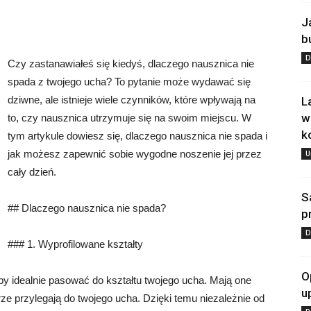
J
b
D
Czy zastanawiałeś się kiedyś, dlaczego nausznica nie
spada z twojego ucha? To pytanie może wydawać się
dziwne, ale istnieje wiele czynników, które wpływają na
L
w
to, czy nausznica utrzymuje się na swoim miejscu. W
k
tym artykule dowiesz się, dlaczego nausznica nie spada i
jak możesz zapewnić sobie wygodne noszenie jej przez
U
cały dzień.
S
## Dlaczego nausznica nie spada?
p
D
### 1. Wyprofilowane kształty
O
y idealnie pasować do kształtu twojego ucha. Mają one
u
rze przylegają do twojego ucha. Dzięki temu niezależnie od