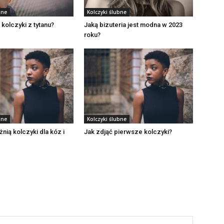
bne
Kolczyki ślubne
 kolczyki z tytanu?
Jaką bizuteria jest modna w 2023
roku?
bne
Kolczyki ślubne
nią kolczyki dla kóz i
Jak zdjąć pierwsze kolczyki?