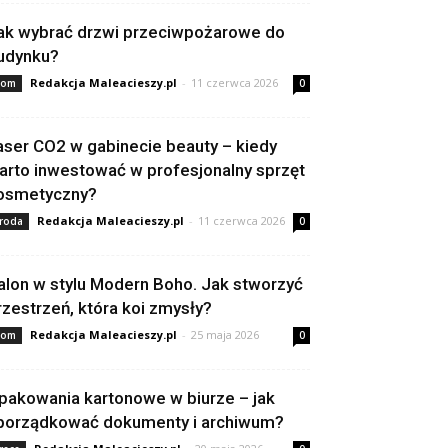
ak wybrać drzwi przeciwpożarowe do
udynku?
Redakcja Maleacieszy.pl
-
11 czerwca 2026
om
0
aser CO2 w gabinecie beauty – kiedy
arto inwestować w profesjonalny sprzęt
osmetyczny?
Redakcja Maleacieszy.pl
-
11 czerwca 2026
roda
0
alon w stylu Modern Boho. Jak stworzyć
rzestrzeń, która koi zmysły?
Redakcja Maleacieszy.pl
-
25 maja 2026
om
0
pakowania kartonowe w biurze – jak
porządkować dokumenty i archiwum?