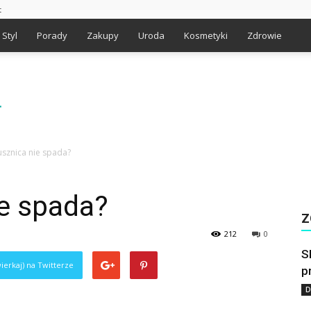
t
Styl
Porady
Zakupy
Uroda
Kosmetyki
Zdrowie
usznica nie spada?
ie spada?
Z
212
0
S
ierkaj) na Twitterze
p
D