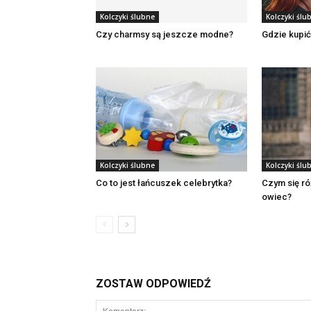
Kolczyki ślubne
Kolczyki ślu
Czy charmsy są jeszcze modne?
Gdzie kupić
Kolczyki ślubne
Kolczyki ślu
Co to jest łańcuszek celebrytka?
Czym się róż
owiec?
ZOSTAW ODPOWIEDŹ