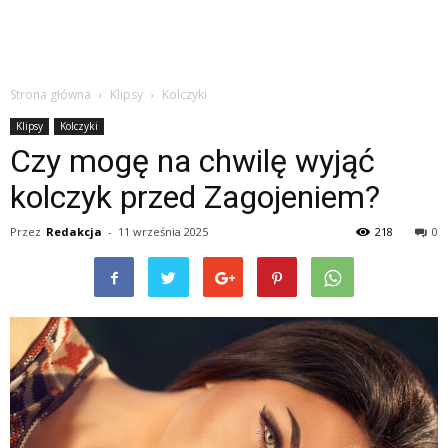
Strona główna
Klipsy
Kolczyki
Klipsy
Kolczyki
Czy mogę na chwilę wyjąć
kolczyk przed Zagojeniem?
Przez
Redakcja
-
11 września 2025
218
0