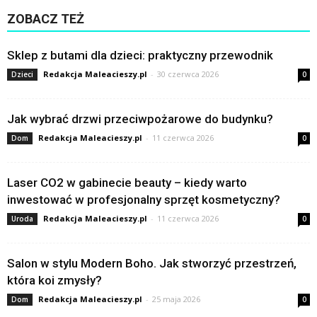
ZOBACZ TEŻ
Sklep z butami dla dzieci: praktyczny przewodnik
Redakcja Maleacieszy.pl
-
30 czerwca 2026
Dzieci
0
Jak wybrać drzwi przeciwpożarowe do budynku?
Redakcja Maleacieszy.pl
-
11 czerwca 2026
Dom
0
Laser CO2 w gabinecie beauty – kiedy warto
inwestować w profesjonalny sprzęt kosmetyczny?
Redakcja Maleacieszy.pl
-
11 czerwca 2026
Uroda
0
Salon w stylu Modern Boho. Jak stworzyć przestrzeń,
która koi zmysły?
Redakcja Maleacieszy.pl
-
25 maja 2026
Dom
0