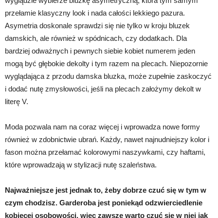
wyglądzie wybierze bluzkę asymetryczną, która tym samym
przełamie klasyczny look i nada całości lekkiego pazura.
Asymetria doskonale sprawdzi się nie tylko w kroju bluzek
damskich, ale również w spódnicach, czy dodatkach. Dla
bardziej odważnych i pewnych siebie kobiet numerem jeden
mogą być głębokie dekolty i tym razem na plecach. Niepozornie
wyglądająca z przodu damska bluzka, może zupełnie zaskoczyć
i dodać nutę zmysłowości, jeśli na plecach założymy dekolt w
literę V.
Moda pozwala nam na coraz więcej i wprowadza nowe formy
również w zdobnictwie ubrań. Każdy, nawet najnudniejszy kolor i
fason można przełamać kolorowymi naszywkami, czy haftami,
które wprowadzają w stylizacji nutę szaleństwa.
Najważniejsze jest jednak to, żeby dobrze czuć się w tym w
czym chodzisz. Garderoba jest poniekąd odzwierciedlenie
kobiecej osobowości, więc zawsze warto czuć się w niej jak