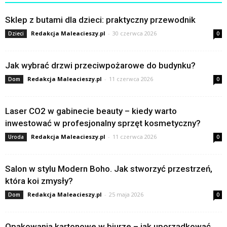
Sklep z butami dla dzieci: praktyczny przewodnik
Redakcja Maleacieszy.pl
-
30 czerwca 2026
Dzieci
0
Jak wybrać drzwi przeciwpożarowe do budynku?
Redakcja Maleacieszy.pl
-
11 czerwca 2026
Dom
0
Laser CO2 w gabinecie beauty – kiedy warto
inwestować w profesjonalny sprzęt kosmetyczny?
Redakcja Maleacieszy.pl
-
11 czerwca 2026
Uroda
0
Salon w stylu Modern Boho. Jak stworzyć przestrzeń,
która koi zmysły?
Redakcja Maleacieszy.pl
-
25 maja 2026
Dom
0
Opakowania kartonowe w biurze – jak uporządkować