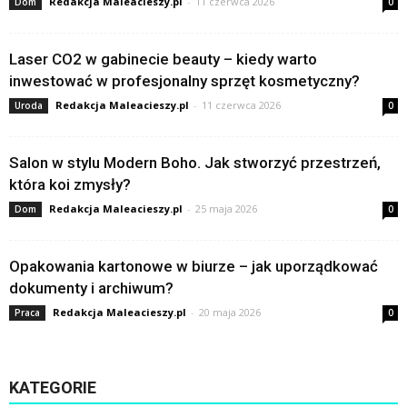
Redakcja Maleacieszy.pl
-
11 czerwca 2026
Dom
0
Laser CO2 w gabinecie beauty – kiedy warto
inwestować w profesjonalny sprzęt kosmetyczny?
Redakcja Maleacieszy.pl
-
11 czerwca 2026
Uroda
0
Salon w stylu Modern Boho. Jak stworzyć przestrzeń,
która koi zmysły?
Redakcja Maleacieszy.pl
-
25 maja 2026
Dom
0
Opakowania kartonowe w biurze – jak uporządkować
dokumenty i archiwum?
Redakcja Maleacieszy.pl
-
20 maja 2026
Praca
0
KATEGORIE