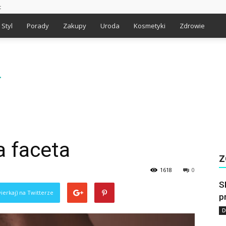
t
Styl
Porady
Zakupy
Uroda
Kosmetyki
Zdrowie
a faceta
Z
1618
0
S
ierkaj) na Twitterze
p
D