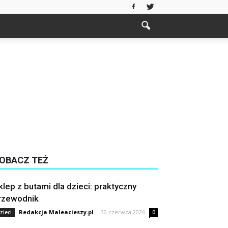
OBACZ TEŻ
klep z butami dla dzieci: praktyczny
rzewodnik
Redakcja Maleacieszy.pl
-
30 czerwca 2026
zieci
0