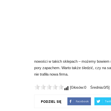
nowości w takich sklepach – możemy bowiem na
pory zapachem. Warto także śledzić, czy na sal
nie trafiła nowa firma.
[Głosów:0 Średnia:0/5]
PODZIEL SIĘ
Facebook
Twit