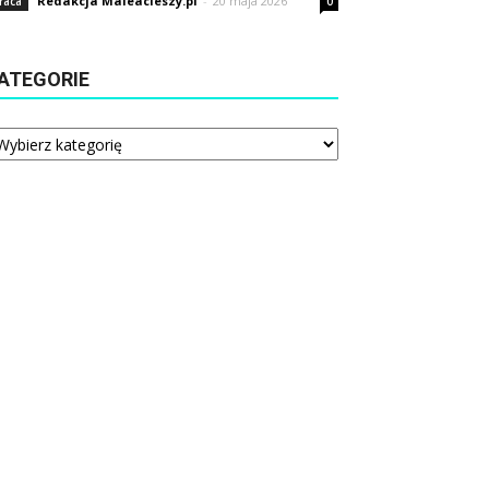
Redakcja Maleacieszy.pl
-
20 maja 2026
raca
0
ATEGORIE
tegorie