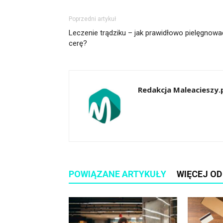
Poprzedni artykuł
Leczenie trądziku – jak prawidłowo pielęgnowa
cerę?
Redakcja Maleacieszy.
POWIĄZANE ARTYKUŁY
WIĘCEJ O