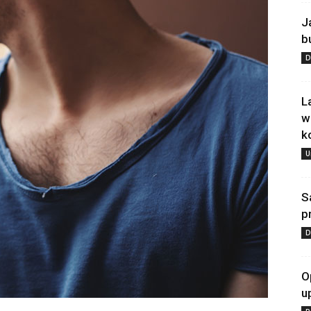
J
b
D
L
w
k
U
S
p
D
O
u