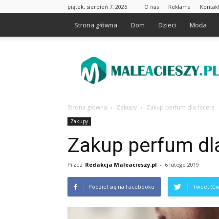
piątek, sierpień 7, 2026
O nas
Reklama
Kontak
Strona główna
Dom
Dzieci
Moda
Maleacieszy.pl
Strona główna
Zakupy
Zakup perfum dla faceta
Zakupy
Zakup perfum dl
Przez
Redakcja Maleacieszy.pl
-
6 lutego 2019
Podziel się na Facebooku
Tweet (Ćw