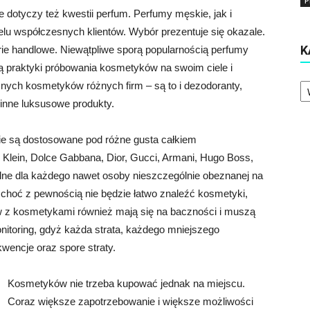
P
 dotyczy też kwestii perfum. Perfumy męskie, jak i
lu współczesnych klientów. Wybór prezentuje się okazale.
K
rie handlowe. Niewątpliwe sporą popularnością perfumy
są praktyki próbowania kosmetyków na swoim ciele i
Ka
nych kosmetyków różnych firm – są to i dezodoranty,
inne luksusowe produkty.
kie są dostosowane pod różne gusta całkiem
n Klein, Dolce Gabbana, Dior, Gucci, Armani, Hugo Boss,
lne dla każdego nawet osoby nieszczególnie obeznanej na
, choć z pewnością nie będzie łatwo znaleźć kosmetyki,
ów z kosmetykami również mają się na baczności i muszą
nitoring, gdyż każda strata, każdego mniejszego
encje oraz spore straty.
Kosmetyków nie trzeba kupować jednak na miejscu.
Coraz większe zapotrzebowanie i większe możliwości