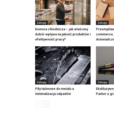
Zakupy
Zakupy
Komora chłodnicza – jak właściwy
Przemyślan
dobór wpływa na jakość produktów i
commerce j
efektywność pracy?
doświadcz
Zakupy
Zakupy
Piły taśmowe do metalu a
Ekskluzywn
minimalizacja odpadów
Parker z g