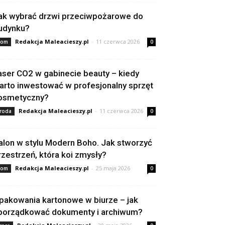
ak wybrać drzwi przeciwpożarowe do
udynku?
Redakcja Maleacieszy.pl
-
11 czerwca 2026
om
0
aser CO2 w gabinecie beauty – kiedy
arto inwestować w profesjonalny sprzęt
osmetyczny?
Redakcja Maleacieszy.pl
-
11 czerwca 2026
roda
0
alon w stylu Modern Boho. Jak stworzyć
rzestrzeń, która koi zmysły?
Redakcja Maleacieszy.pl
-
25 maja 2026
om
0
pakowania kartonowe w biurze – jak
porządkować dokumenty i archiwum?