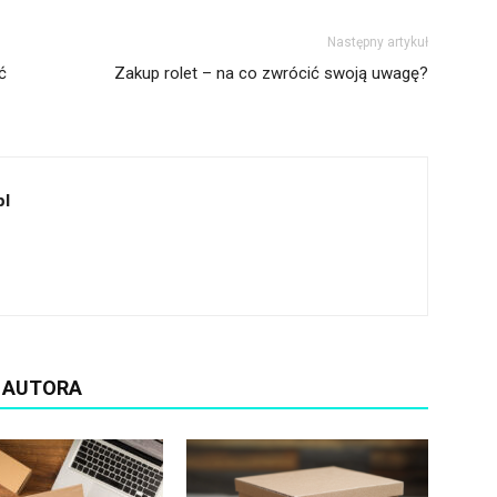
Następny artykuł
ć
Zakup rolet – na co zwrócić swoją uwagę?
pl
D AUTORA