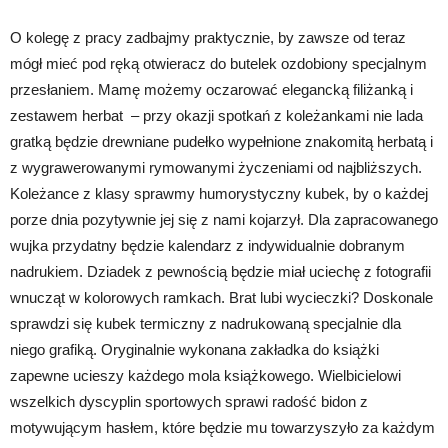
O kolegę z pracy zadbajmy praktycznie, by zawsze od teraz
mógł mieć pod ręką otwieracz do butelek ozdobiony specjalnym
przesłaniem. Mamę możemy oczarować elegancką filiżanką i
zestawem herbat – przy okazji spotkań z koleżankami nie lada
gratką będzie drewniane pudełko wypełnione znakomitą herbatą i
z wygrawerowanymi rymowanymi życzeniami od najbliższych.
Koleżance z klasy sprawmy humorystyczny kubek, by o każdej
porze dnia pozytywnie jej się z nami kojarzył. Dla zapracowanego
wujka przydatny będzie kalendarz z indywidualnie dobranym
nadrukiem. Dziadek z pewnością będzie miał uciechę z fotografii
wnucząt w kolorowych ramkach. Brat lubi wycieczki? Doskonale
sprawdzi się kubek termiczny z nadrukowaną specjalnie dla
niego grafiką. Oryginalnie wykonana zakładka do książki
zapewne ucieszy każdego mola książkowego. Wielbicielowi
wszelkich dyscyplin sportowych sprawi radość bidon z
motywującym hasłem, które będzie mu towarzyszyło za każdym