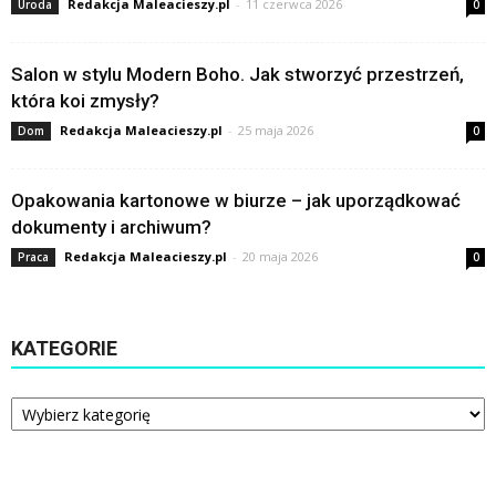
Redakcja Maleacieszy.pl
-
11 czerwca 2026
Uroda
0
Salon w stylu Modern Boho. Jak stworzyć przestrzeń,
która koi zmysły?
Redakcja Maleacieszy.pl
-
25 maja 2026
Dom
0
Opakowania kartonowe w biurze – jak uporządkować
dokumenty i archiwum?
Redakcja Maleacieszy.pl
-
20 maja 2026
Praca
0
KATEGORIE
Kategorie