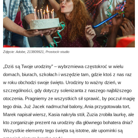
Zdjęcie: Adobe, 213809921, Prostock-studio
„Dziś są Twoje urodziny” – wybrzmiewa częstokroć w wielu
domach, biurach, szkołach i wszędzie tam, gdzie ktoś z nas raz
w roku obchodzi swoje święto. Urodziny to ważny dzień, w
szczególności, gdy dotyczy solenizanta z naszego najbliższego
otoczenia. Pragniemy ze wszystkich sił sprawić, by poczuł magię
tego dnia. Już Jacek nadmuchał balony, Ania przygotowała tort,
Marek napisał wiersz, Kasia nakryła stół, Zuzia zrobiła laurkę, ale
kto zorganizuje prezent na urodziny dla głównego bohatera dnia?
Wszystkie elementy tego święta są istotne, ale upominki są