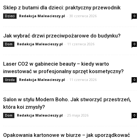
Sklep z butami dla dzieci: praktyczny przewodnik
Redakcja Maleacieszy.pl
-
30 czerwca 2026
Dzieci
0
Jak wybrać drzwi przeciwpożarowe do budynku?
Redakcja Maleacieszy.pl
-
11 czerwca 2026
Dom
0
Laser CO2 w gabinecie beauty – kiedy warto
inwestować w profesjonalny sprzęt kosmetyczny?
Redakcja Maleacieszy.pl
-
11 czerwca 2026
Uroda
0
Salon w stylu Modern Boho. Jak stworzyć przestrzeń,
która koi zmysły?
Redakcja Maleacieszy.pl
-
25 maja 2026
Dom
0
Opakowania kartonowe w biurze – jak uporządkować