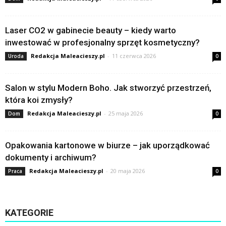
Laser CO2 w gabinecie beauty – kiedy warto
inwestować w profesjonalny sprzęt kosmetyczny?
Redakcja Maleacieszy.pl
-
11 czerwca 2026
Uroda
0
Salon w stylu Modern Boho. Jak stworzyć przestrzeń,
która koi zmysły?
Redakcja Maleacieszy.pl
-
25 maja 2026
Dom
0
Opakowania kartonowe w biurze – jak uporządkować
dokumenty i archiwum?
Redakcja Maleacieszy.pl
-
20 maja 2026
Praca
0
KATEGORIE